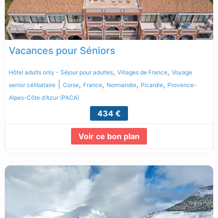
Vacances pour Séniors
,
,
Hôtel adults only - Séjour pour adultes
Villages de France
Voyage
|
,
,
,
,
senior célibataire
Corse
France
Normandie
Picardie
Provence-
Alpes-Côte d'Azur (PACA)
434 €
Voir ce bon plan
Lire la suite...