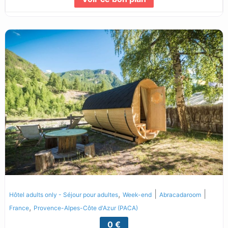
Lire la suite...
,
|
|
Hôtel adults only - Séjour pour adultes
Week-end
Abracadaroom
,
France
Provence-Alpes-Côte d'Azur (PACA)
0 €