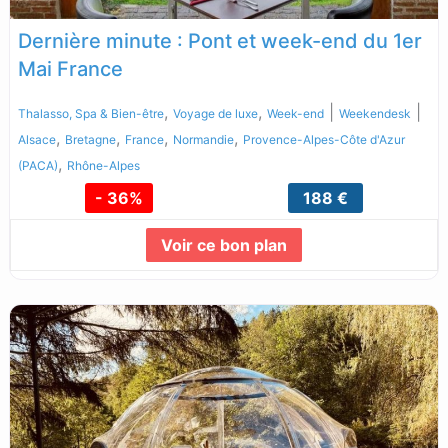
Dernière minute : Pont et week-end du 1er
Mai France
,
,
|
|
Thalasso, Spa & Bien-être
Voyage de luxe
Week-end
Weekendesk
,
,
,
,
Alsace
Bretagne
France
Normandie
Provence-Alpes-Côte d'Azur
,
(PACA)
Rhône-Alpes
- 36%
188 €
Voir ce bon plan
Lire la suite...