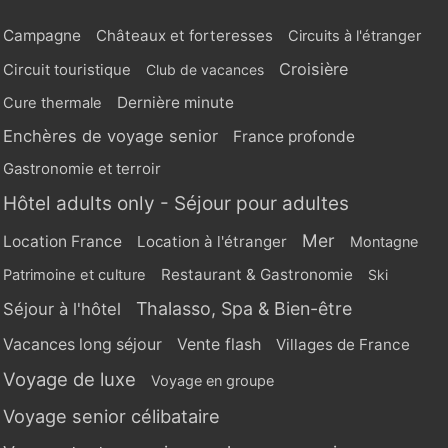
pour iPhone, baignoire, sèche-
cheveux.Catégories : Chambre dans la maison,
Campagne
Châteaux et forteresses
Circuits à l'étranger
Chambre Maison Confort, Chambre du Parc, Chambre
Croisière
Circuit touristique
Club de vacances
de Luxe, Junior Suite, Suite Piscine, Suite Vue Jardin,
Dernière minute
Cure thermale
Suite Présidentielle. Restauration à l’hôtel L’Auberge
de Cassagne & Spa 5* Restaurants : Les plaisirs de la
Enchères de voyage senior
France profonde
table font entièrement partie du séjour à l’Auberge de
Gastronomie et terroir
Cassagne. Rendez-vous au restaurant gastronomique
Hôtel adults only - Séjour pour adultes
du chef Philippe Boucher, disciple de Paul Bocuse et
Georges Blanc, qui vous séduira par sa cuisine
Mer
Location France
Location à l'étranger
Montagne
traditionnelle et raffinée. Vous vous régalerez de ses
Restaurant & Gastronomie
Patrimoine et culture
Ski
plats typiquement provençaux, à base de bons
Thalasso, Spa & Bien-être
Séjour à l'hôtel
produits du terroir et revisités avec la touche
caractéristique du chef. Dress code : Une petite robe
Vente flash
Vacances long séjour
Villages de France
en lin, une paire d’espadrilles et une capeline pour se
Voyage de luxe
Voyage en groupe
protéger du soleil. Room-service : Avis aux
Voyage senior célibataire
insatiables, un room service est disponible. Bar de
l’hôtel : L’hôtel possède une cave d’exception, pour