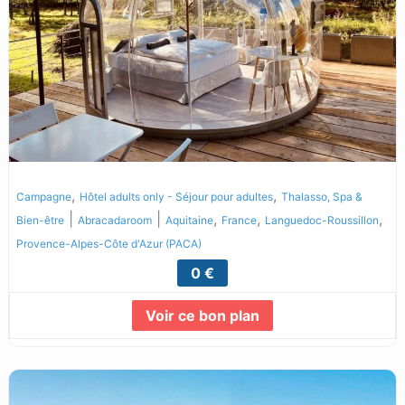
,
,
Campagne
Hôtel adults only - Séjour pour adultes
Thalasso, Spa &
|
|
,
,
,
Bien-être
Abracadaroom
Aquitaine
France
Languedoc-Roussillon
Provence-Alpes-Côte d'Azur (PACA)
0 €
Voir ce bon plan
Lire la suite...