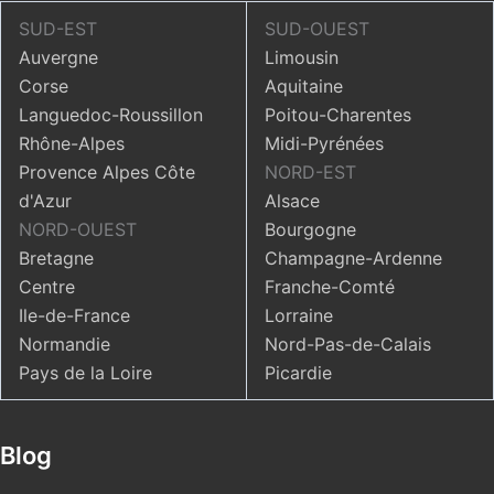
piscine intérieure chauffée pour jouer les sirènes en
SUD-EST
SUD-OUEST
toute saison. Les alentours : En 15 minutes de route,
Auvergne
Limousin
vous êtes à Avignon. Ville d’histoire, ville de
Corse
Aquitaine
spectacle, Avignon ne laisse pas indifférent. Le
Languedoc-Roussillon
Poitou-Charentes
passage des papes en Avignon a marqué
Rhône-Alpes
Midi-Pyrénées
l’architecture de manière impressionnante. Derrière les
Provence Alpes Côte
NORD-EST
remparts superbement conservés, vous découvrirez
d'Azur
Alsace
la cité des papes après avoir franchi une des sept
NORD-OUEST
Bourgogne
portes principales : le Palais des papes construit au
Bretagne
Champagne-Ardenne
XIVème siècle et sa place très animée, le célèbre Pont
Centre
Franche-Comté
d’Avignon, les musées du Petit palais et du Palais du
Ile-de-France
Lorraine
Roure. Du haut des remparts vous comprendrez
Normandie
Nord-Pas-de-Calais
pourquoi la cité est devenue une formidable ville
Pays de la Loire
Picardie
forteresse : surplombant les immenses espaces de la
plaine du Rhône, Avignon est la capitale stratégique
de la vallée du Rhône. Les petits : L’hôtel ne propose
Blog
pas de services spécifiques, mais vous pouvez tout à