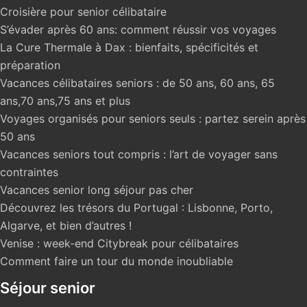
fait venir avec vos enfants. Bon à savoir : Check in :
Croisière pour senior célibataire
16h00. Check out : 12h00. Hébergement à l’hôtel
S’évader après 60 ans: comment réussir vos voyages
L’Auberge de Cassagne & Spa 5* Style &
La Cure Thermale à Dax : bienfaits, spécificités et
ambiance : L’Auberge de Cassagne est une jolie
préparation
bastide provençale datant du 19ème siècle, devenu un
Vacances célibataires seniors : de 50 ans, 60 ans, 65
hôtel à l’ambiance intimiste, entouré d’agréables
ans,70 ans,75 ans et plus
jardins. Cette jolie bâtisse cultive une atmosphère de
Voyages organisés pour seniors seuls : partez serein après
maison de famille, avec son mobilier ancien, ses
50 ans
boiseries, sa cheminée ses chambres à l’ambiance
Vacances seniors tout compris : l’art de voyager sans
cosy et sa terrasse ensoleillée où il fait bon prendre le
contraintes
café.Particularité : Les chambres sont réparties entre
Vacances senior long séjour pas cher
la maison principale et de nouveaux bâtiments
Découvrez les trésors du Portugal : Lisbonne, Porto,
agencés en U, ponctués d’agréables cours intérieures.
Algarve, et bien d’autres !
Services : Air conditionné, téléphone avec ligne
Venise : week-end Citybreak pour célibataires
directe, télévision par satellite, Wi-Fi gratuit, plateau
Comment faire un tour du monde inoubliable
de courtoisie, fer et table à repasser (sur demande),
Séjour senior
coffre-fort, minibar, machine à café, station d’accueil