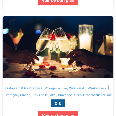
Voir ce bon plan
Lire la suite...
,
,
|
|
Restaurant & Gastronomie
Voyage de luxe
Week-end
Weekendesk
,
,
,
Bretagne
France
Pays de la Loire
Provence-Alpes-Côte d'Azur (PACA)
0 €
Voir ce bon plan