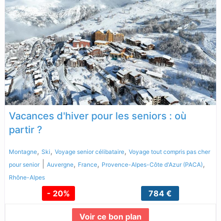
Vacances d'hiver pour les seniors : où
partir ?
,
,
,
Montagne
Ski
Voyage senior célibataire
Voyage tout compris pas cher
|
,
,
,
pour senior
Auvergne
France
Provence-Alpes-Côte d'Azur (PACA)
Rhône-Alpes
- 20%
784 €
Voir ce bon plan