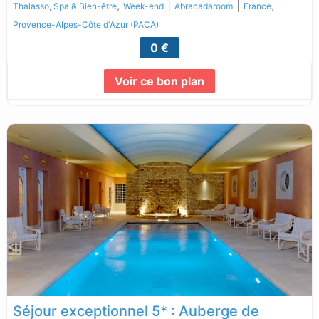
,
|
|
,
Thalasso, Spa & Bien-être
Week-end
Abracadaroom
France
Provence-Alpes-Côte d'Azur (PACA)
0 €
Voir ce bon plan
Lire la suite...
Séjour exceptionnel 5* : Auberge de