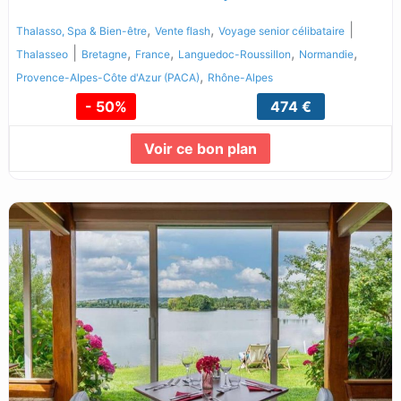
,
,
|
Thalasso, Spa & Bien-être
Vente flash
Voyage senior célibataire
|
,
,
,
,
Thalasseo
Bretagne
France
Languedoc-Roussillon
Normandie
,
Provence-Alpes-Côte d'Azur (PACA)
Rhône-Alpes
- 50%
474 €
Voir ce bon plan
Lire la suite...