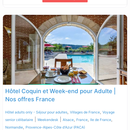
Lire la suite...
Hôtel Coquin et Week-end pour Adulte |
Nos offres France
,
,
Hôtel adults only - Séjour pour adultes
Villages de France
Voyage
|
|
,
,
,
senior célibataire
Weekendesk
Alsace
France
Ile de France
,
Normandie
Provence-Alpes-Côte d'Azur (PACA)