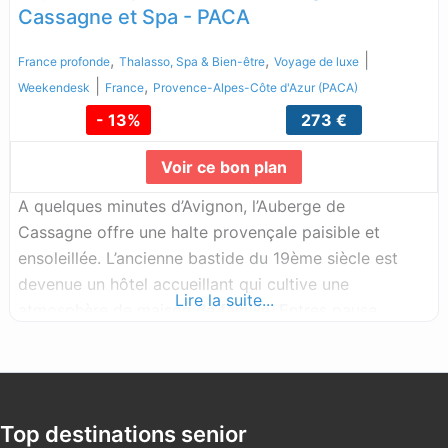
Cassagne et Spa - PACA
,
,
|
France profonde
Thalasso, Spa & Bien-être
Voyage de luxe
|
,
Weekendesk
France
Provence-Alpes-Côte d'Azur (PACA)
- 13%
273 €
Voir ce bon plan
A quelques minutes d’Avignon, l’Auberge de
Cassagne offre une halte provençale paisible et
ensoleillée. L’ancienne bastide du 19ème siècle est
devenue un hôtel accueillant qui cultive une
Lire la suite...
atmosphère de maison de famille. Entres pause
farniente au bord de la piscine, virées dans les rues
d’Avignon, visites de la région, pauses détente au spa
et menus gastronomiques, c’est le repaire idéal pour
des vacances sous le signe de l’insouciance. Nous
Top destinations senior
aimons L’agréable jardin planté d’oliviers qui respire la