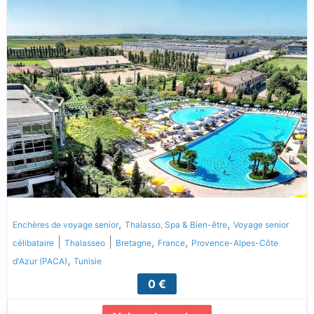
,
,
Enchères de voyage senior
Thalasso, Spa & Bien-être
Voyage senior
|
|
,
,
célibataire
Thalasseo
Bretagne
France
Provence-Alpes-Côte
,
d'Azur (PACA)
Tunisie
0 €