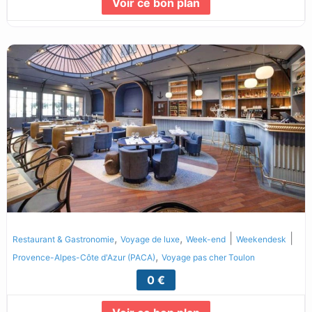
Voir ce bon plan
Lire la suite...
,
,
|
|
Restaurant & Gastronomie
Voyage de luxe
Week-end
Weekendesk
,
Provence-Alpes-Côte d'Azur (PACA)
Voyage pas cher Toulon
0 €