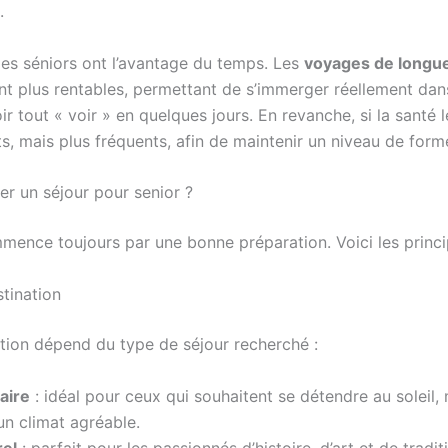
.
les séniors ont l’avantage du temps. Les
voyages de longu
t plus rentables, permettant de s’immerger réellement dans
ir tout « voir » en quelques jours. En revanche, si la santé l
ts, mais plus fréquents, afin de maintenir un niveau de form
r un séjour pour senior ?
ence toujours par une bonne préparation. Voici les princip
stination
ation dépend du type de séjour recherché :
aire
: idéal pour ceux qui souhaitent se détendre au soleil,
’un climat agréable.
rel
: parfait pour les passionnés d’histoire, d’art et de tradit