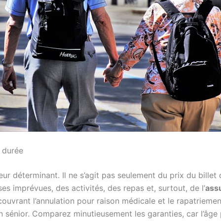
a durée
ur déterminant. Il ne s’agit pas seulement du prix du billet d
s imprévues, des activités, des repas et, surtout, de l’
ass
ouvrant l’annulation pour raison médicale et le rapatriemen
 sénior. Comparez minutieusement les garanties, car l’âge p