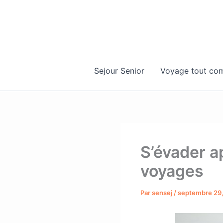
Aller
au
contenu
Sejour Senior
Voyage tout com
S’évader a
voyages
Par
sensej
/
septembre 29