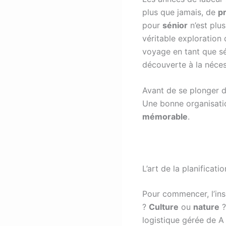
plus que jamais, de
pr
pour
sénior
n’est plu
véritable exploration
voyage en tant que sén
découverte à la nécess
Avant de se plonger dan
Une bonne organisati
mémorable
.
L’art de la planificati
Pour commencer, l’insp
?
Culture
ou
nature
?
logistique gérée de A