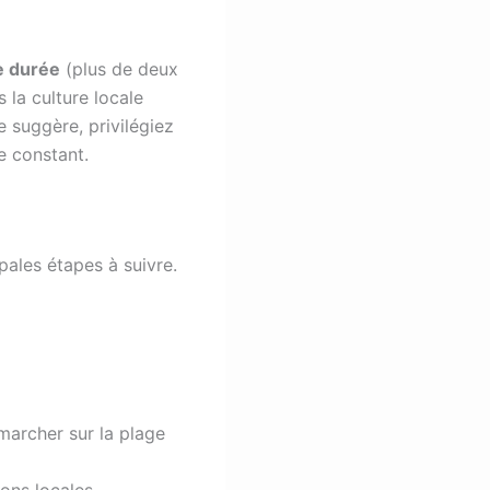
e durée
(plus de deux
 la culture locale
e suggère, privilégiez
e constant.
ales étapes à suivre.
 marcher sur la plage
ions locales.