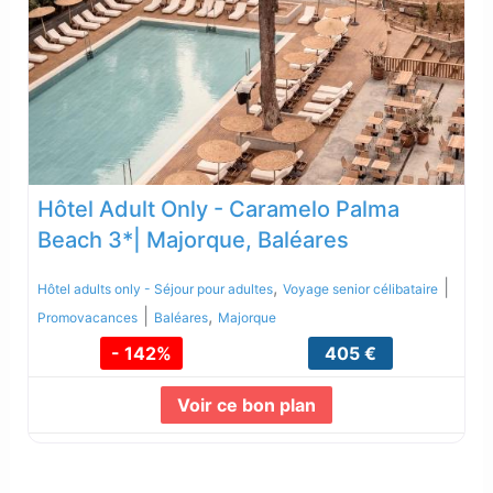
Hôtel Adult Only - Caramelo Palma
Beach 3*| Majorque, Baléares
,
|
Hôtel adults only - Séjour pour adultes
Voyage senior célibataire
|
,
Promovacances
Baléares
Majorque
- 142%
405 €
Voir ce bon plan
Lire la suite...