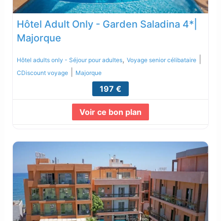
Hôtel Adult Only - Garden Saladina 4*|
Majorque
,
|
Hôtel adults only - Séjour pour adultes
Voyage senior célibataire
|
CDiscount voyage
Majorque
197 €
Voir ce bon plan
Lire la suite...