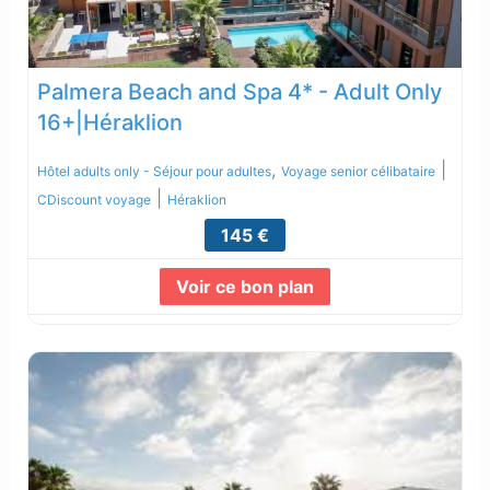
Palmera Beach and Spa 4* - Adult Only
16+|Héraklion
,
|
Hôtel adults only - Séjour pour adultes
Voyage senior célibataire
|
CDiscount voyage
Héraklion
145 €
Voir ce bon plan
Lire la suite...