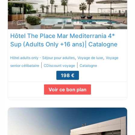
Hôtel The Place Mar Mediterrania 4*
Sup (Adults Only +16 ans)| Catalogne
,
,
Hôtel adults only - Séjour pour adultes
Voyage de luxe
Voyage
|
|
senior célibataire
CDiscount voyage
Catalogne
198 €
Voir ce bon plan
Lire la suite...