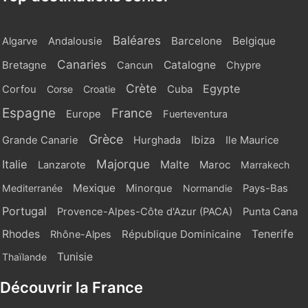
Baléares
Barcelone
Belgique
Algarve
Andalousie
Canaries
Catalogne
Bretagne
Cancun
Chypre
Crète
Egypte
Cuba
Corfou
Corse
Croatie
Espagne
France
Europe
Fuerteventura
Grèce
Ibiza
Grande Canarie
Hurghada
Ile Maurice
Majorque
Italie
Malte
Maroc
Lanzarote
Marrakech
Mexique
Mediterranée
Minorque
Normandie
Pays-Bas
Portugal
Provence-Alpes-Côte d'Azur (PACA)
Punta Cana
Rhodes
République Dominicaine
Tenerife
Rhône-Alpes
Tunisie
Thaïlande
Découvrir la France