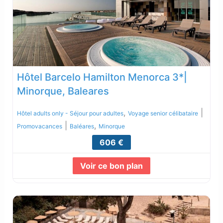
Hôtel Barcelo Hamilton Menorca 3*|
Minorque, Baleares
,
|
Hôtel adults only - Séjour pour adultes
Voyage senior célibataire
|
,
Promovacances
Baléares
Minorque
606 €
Voir ce bon plan
Lire la suite...