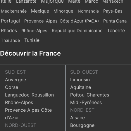
Majorque
Italie
Malte
Maroc
Lanzarote
Marrakech
Mexique
Mediterranée
Minorque
Normandie
Pays-Bas
Portugal
Provence-Alpes-Côte d'Azur (PACA)
Punta Cana
Rhodes
République Dominicaine
Tenerife
Rhône-Alpes
Tunisie
Thaïlande
Découvrir la France
SUD-EST
SUD-OUEST
Auvergne
Limousin
Corse
Aquitaine
Languedoc-Roussillon
Poitou-Charentes
Rhône-Alpes
Midi-Pyrénées
Provence Alpes Côte
NORD-EST
d'Azur
Alsace
NORD-OUEST
Bourgogne