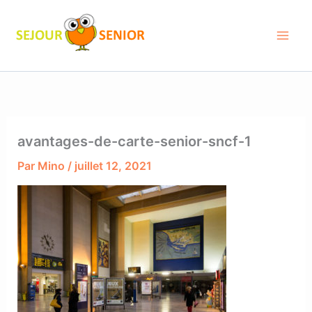
Aller
au
contenu
avantages-de-carte-senior-sncf-1
Par
Mino
/
juillet 12, 2021