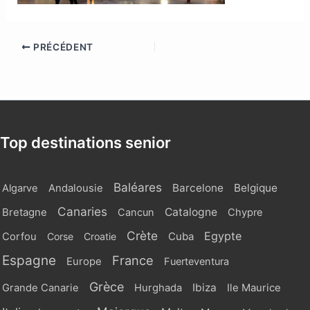
PRÉCÉDENT
Top destinations senior
Baléares
Barcelone
Belgique
Algarve
Andalousie
Canaries
Catalogne
Bretagne
Cancun
Chypre
Crète
Egypte
Cuba
Corfou
Corse
Croatie
Espagne
France
Europe
Fuerteventura
Grèce
Ibiza
Grande Canarie
Hurghada
Ile Maurice