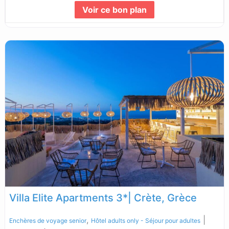
Voir ce bon plan
Lire la suite...
Villa Elite Apartments 3*| Crète, Grèce
,
|
Enchères de voyage senior
Hôtel adults only - Séjour pour adultes