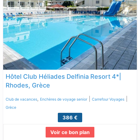
Hôtel Club Héliades Delfinia Resort 4*|
Rhodes, Grèce
,
|
|
Club de vacances
Enchères de voyage senior
Carrefour Voyages
Grèce
386 €
Voir ce bon plan
Lire la suite...