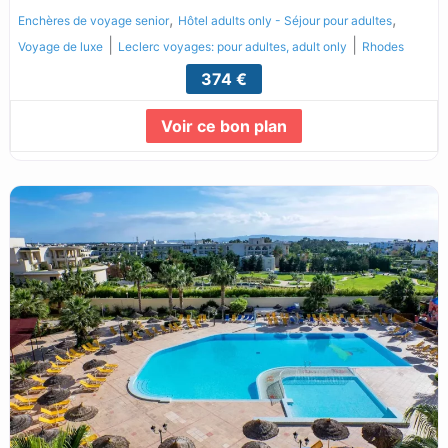
,
,
Enchères de voyage senior
Hôtel adults only - Séjour pour adultes
|
|
Voyage de luxe
Leclerc voyages: pour adultes, adult only
Rhodes
374 €
Voir ce bon plan
Lire la suite...