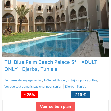
TUI Blue Palm Beach Palace 5* - ADULT
ONLY | Djerba, Tunisie
,
,
Enchères de voyage senior
Hôtel adults only - Séjour pour adultes
|
,
Voyage tout compris pas cher pour senior
Djerba
Tunisie
- 25%
219 €
Voir ce bon plan
Lire la suite...