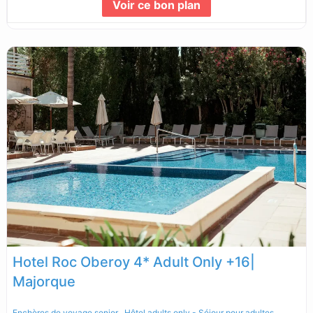
Voir ce bon plan
Lire la suite...
Hotel Roc Oberoy 4* Adult Only +16|
Majorque
,
,
Enchères de voyage senior
Hôtel adults only - Séjour pour adultes