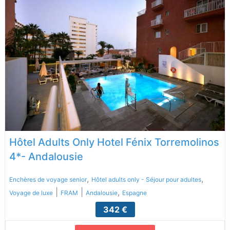
Hôtel Adults Only Hotel Fénix Torremolinos
4*- Andalousie
,
,
Enchères de voyage senior
Hôtel adults only - Séjour pour adultes
|
|
,
Voyage de luxe
FRAM
Andalousie
Espagne
342 €