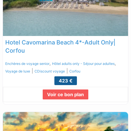
Hotel Cavomarina Beach 4*-Adult Only|
Corfou
,
,
Enchères de voyage senior
Hôtel adults only - Séjour pour adultes
|
|
Voyage de luxe
CDiscount voyage
Corfou
423 €
Voir ce bon plan
Lire la suite...