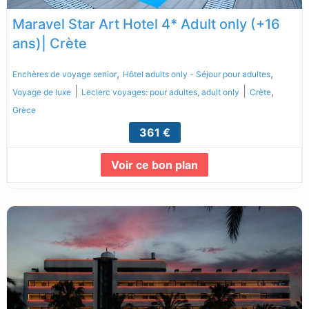
Maravel Star Art Hotel 4* Adult only (+16
ans)| Crète
,
,
Enchères de voyage senior
Hôtel adults only - Séjour pour adultes
|
|
,
Voyage de luxe
Leclerc voyages: pour adultes, adult only
Crète
Grèce
361 €
Voir ce bon plan
Lire la suite...