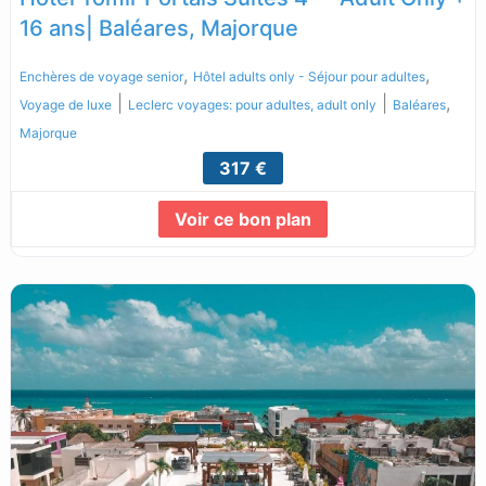
16 ans| Baléares, Majorque
,
,
Enchères de voyage senior
Hôtel adults only - Séjour pour adultes
|
|
,
Voyage de luxe
Leclerc voyages: pour adultes, adult only
Baléares
Majorque
317 €
Voir ce bon plan
Lire la suite...