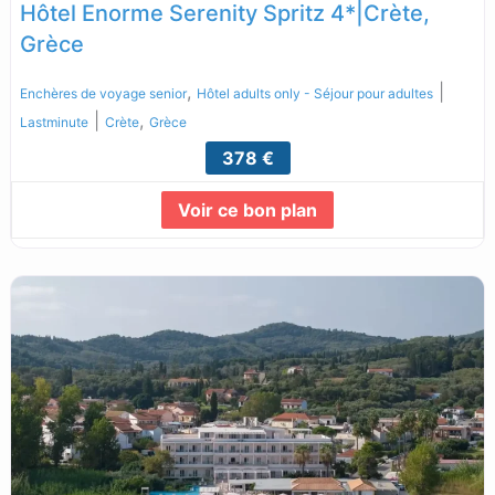
Hôtel Enorme Serenity Spritz 4*|Crète,
Grèce
,
|
Enchères de voyage senior
Hôtel adults only - Séjour pour adultes
|
,
Lastminute
Crète
Grèce
378 €
Voir ce bon plan
Lire la suite...