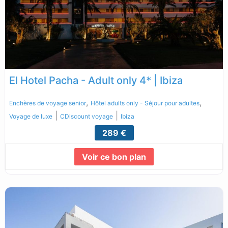
El Hotel Pacha - Adult only 4* | Ibiza
,
,
Enchères de voyage senior
Hôtel adults only - Séjour pour adultes
|
|
Voyage de luxe
CDiscount voyage
Ibiza
289 €
Voir ce bon plan
Lire la suite...