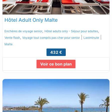
Hôtel Adult Only Malte
,
,
Enchères de voyage senior
Hôtel adults only - Séjour pour adultes
,
|
|
Vente flash
Voyage tout compris pas cher pour senior
Lastminute
Malte
432 €
Voir ce bon plan
Lire la suite...