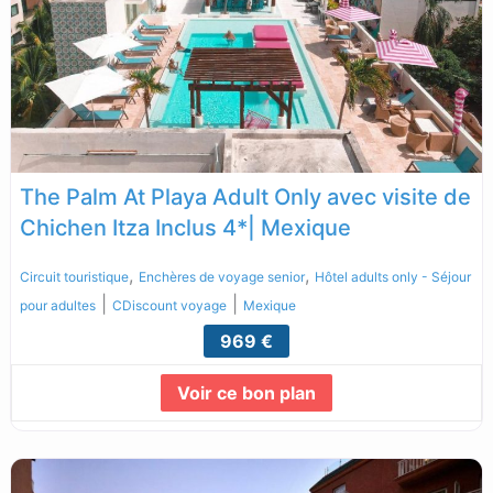
The Palm At Playa Adult Only avec visite de
Chichen Itza Inclus 4*| Mexique
,
,
Circuit touristique
Enchères de voyage senior
Hôtel adults only - Séjour
|
|
pour adultes
CDiscount voyage
Mexique
969 €
Voir ce bon plan
Lire la suite...