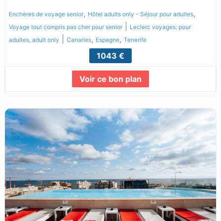
,
,
Enchères de voyage senior
Hôtel adults only - Séjour pour adultes
|
Voyage tout compris pas cher pour senior
Leclerc voyages: pour
|
,
,
adultes, adult only
Canaries
Espagne
Tenerife
1043 €
Voir ce bon plan
Lire la suite...