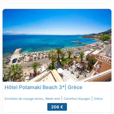
Hôtel Potamaki Beach 3*| Grèce
,
|
|
Enchères de voyage senior
Week-end
Carrefour Voyages
Grèce
206 €