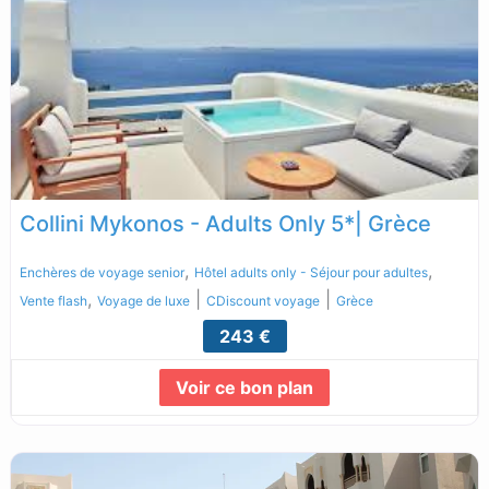
Collini Mykonos - Adults Only 5*| Grèce
,
,
Enchères de voyage senior
Hôtel adults only - Séjour pour adultes
,
|
|
Vente flash
Voyage de luxe
CDiscount voyage
Grèce
243 €
Voir ce bon plan
Lire la suite...