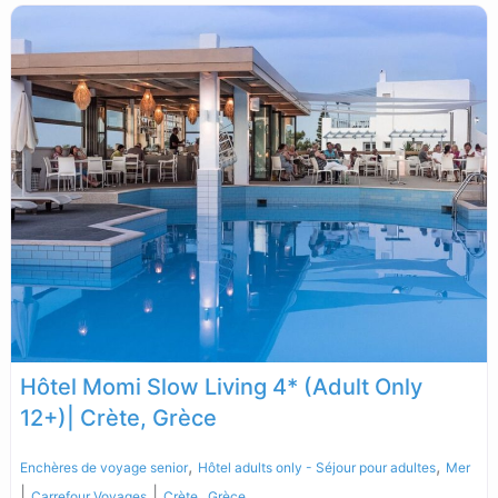
Hôtel Momi Slow Living 4* (Adult Only
12+)| Crète, Grèce
,
,
Enchères de voyage senior
Hôtel adults only - Séjour pour adultes
Mer
|
|
,
Carrefour Voyages
Crète
Grèce