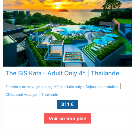
The SIS Kata - Adult Only 4* | Thaïlande
,
|
Enchères de voyage senior
Hôtel adults only - Séjour pour adultes
|
CDiscount voyage
Thaïlande
311 €
Voir ce bon plan
Lire la suite...