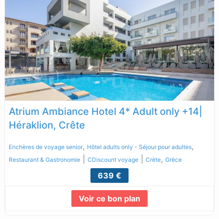
Atrium Ambiance Hotel 4* Adult only +14|
Héraklion, Crête
,
,
Enchères de voyage senior
Hôtel adults only - Séjour pour adultes
|
|
,
Restaurant & Gastronomie
CDiscount voyage
Crète
Grèce
639 €
Voir ce bon plan
Lire la suite...