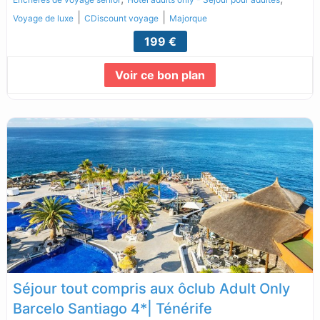
|
|
Voyage de luxe
CDiscount voyage
Majorque
199 €
Voir ce bon plan
Lire la suite...
Séjour tout compris aux ôclub Adult Only
Barcelo Santiago 4*| Ténérife