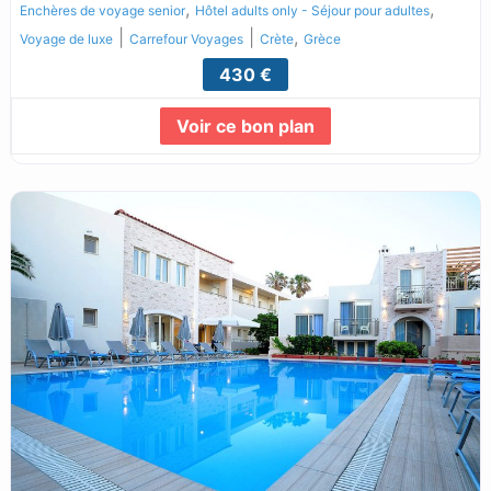
,
,
Enchères de voyage senior
Hôtel adults only - Séjour pour adultes
|
|
,
Voyage de luxe
Carrefour Voyages
Crète
Grèce
430 €
Voir ce bon plan
Lire la suite...