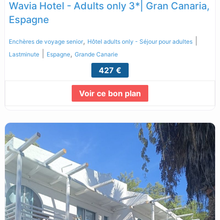
Wavia Hotel - Adults only 3*| Gran Canaria,
Espagne
,
|
Enchères de voyage senior
Hôtel adults only - Séjour pour adultes
|
,
Lastminute
Espagne
Grande Canarie
427 €
Voir ce bon plan
Lire la suite...