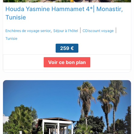
Houda Yasmine Hammamet 4*| Monastir,
Tunisie
,
|
|
Enchères de voyage senior
Séjour à l'hôtel
CDiscount voyage
Tunisie
259 €
Voir ce bon plan
Lire la suite...