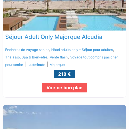
Séjour Adult Only Majorque Alcudia
,
,
Enchères de voyage senior
Hôtel adults only - Séjour pour adultes
,
,
Thalasso, Spa & Bien-être
Vente flash
Voyage tout compris pas cher
|
|
pour senior
Lastminute
Majorque
218 €
Voir ce bon plan
Lire la suite...