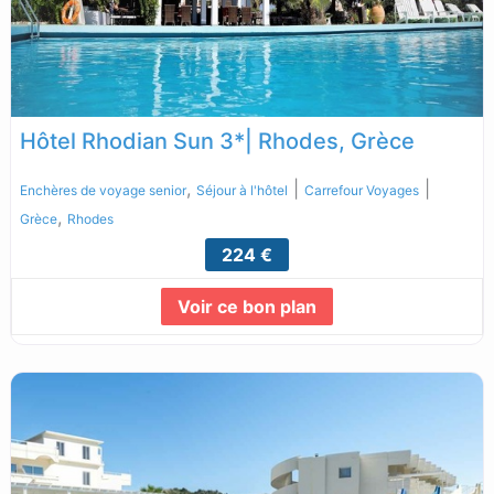
Hôtel Rhodian Sun 3*| Rhodes, Grèce
,
|
|
Enchères de voyage senior
Séjour à l'hôtel
Carrefour Voyages
,
Grèce
Rhodes
224 €
Voir ce bon plan
Lire la suite...