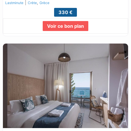
|
,
Lastminute
Crète
Grèce
330 €
Voir ce bon plan
Lire la suite...