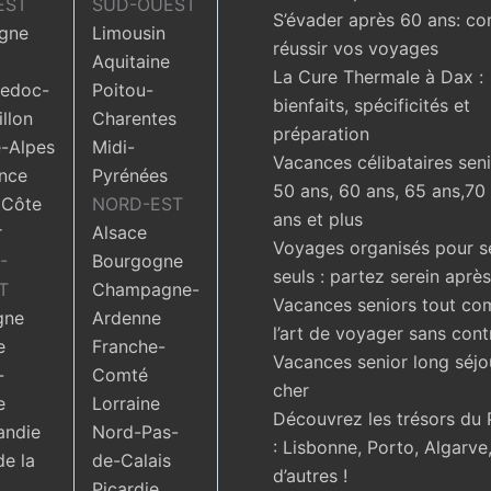
EST
SUD-OUEST
S’évader après 60 ans: c
gne
Limousin
réussir vos voyages
Aquitaine
La Cure Thermale à Dax :
edoc-
Poitou-
bienfaits, spécificités et
llon
Charentes
préparation
-Alpes
Midi-
Vacances célibataires seni
nce
Pyrénées
50 ans, 60 ans, 65 ans,70
 Côte
NORD-EST
ans et plus
r
Alsace
Voyages organisés pour s
-
Bourgogne
seuls : partez serein aprè
T
Champagne-
Vacances seniors tout com
gne
Ardenne
l’art de voyager sans cont
e
Franche-
Vacances senior long séjo
-
Comté
cher
e
Lorraine
Découvrez les trésors du 
ndie
Nord-Pas-
: Lisbonne, Porto, Algarve,
de la
de-Calais
d’autres !
Picardie