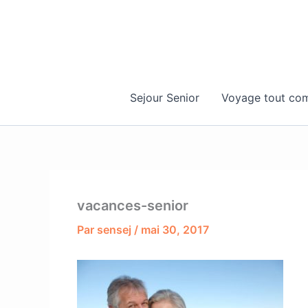
Aller
au
contenu
Sejour Senior
Voyage tout com
vacances-senior
Par
sensej
/
mai 30, 2017