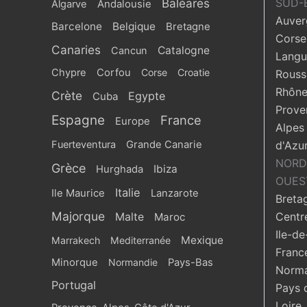
Baléares
SUD-
Algarve
Andalousie
Auver
Barcelone
Belgique
Bretagne
Corse
Canaries
Catalogne
Cancun
Langu
Chypre
Corfou
Corse
Croatie
Roussi
Rhône
Crète
Egypte
Cuba
Prove
Espagne
France
Europe
Alpes
Fuerteventura
Grande Canarie
d'Azu
NORD
Grèce
Ibiza
Hurghada
OUES
Italie
Ile Maurice
Lanzarote
Breta
Majorque
Centr
Malte
Maroc
Ile-de
Mexique
Marrakech
Mediterranée
Franc
Minorque
Normandie
Pays-Bas
Norma
Portugal
Pays 
Loire