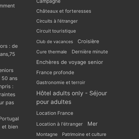
Campagne
omment
Châteaux et forteresses
Circuits à l'étranger
Circuit touristique
Croisière
Club de vacances
ors : de
Dernière minute
Cure thermale
 ans,75
Enchères de voyage senior
eniors
France profonde
s 50 ans
Gastronomie et terroir
pris :
Hôtel adults only - Séjour
raintes
pour adultes
ur pas
Location France
Portugal
Mer
Location à l'étranger
 et bien
Montagne
Patrimoine et culture