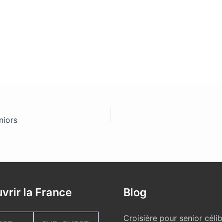
niors
vrir la France
Blog
Croisière pour senior célib