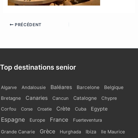
PRÉCÉDENT
Top destinations senior
Baléares
Barcelone
Belgique
Algarve
Andalousie
Canaries
Catalogne
Bretagne
Cancun
Chypre
Crète
Egypte
Cuba
Corfou
Corse
Croatie
Espagne
France
Europe
Fuerteventura
Grèce
Ibiza
Grande Canarie
Hurghada
Ile Maurice