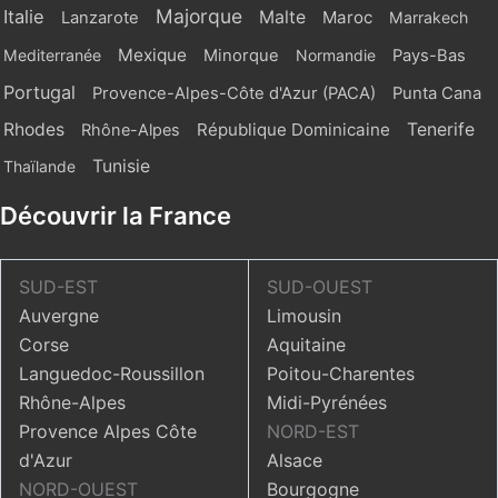
Majorque
Italie
Malte
Maroc
Lanzarote
Marrakech
Mexique
Mediterranée
Minorque
Normandie
Pays-Bas
Portugal
Provence-Alpes-Côte d'Azur (PACA)
Punta Cana
Rhodes
République Dominicaine
Tenerife
Rhône-Alpes
Tunisie
Thaïlande
Découvrir la France
SUD-EST
SUD-OUEST
Auvergne
Limousin
Corse
Aquitaine
Languedoc-Roussillon
Poitou-Charentes
Rhône-Alpes
Midi-Pyrénées
Provence Alpes Côte
NORD-EST
d'Azur
Alsace
NORD-OUEST
Bourgogne