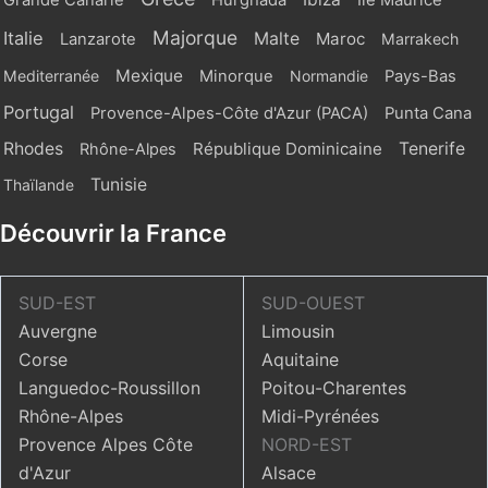
Grande Canarie
Hurghada
Ile Maurice
Majorque
Italie
Malte
Maroc
Lanzarote
Marrakech
Mexique
Mediterranée
Minorque
Normandie
Pays-Bas
Portugal
Provence-Alpes-Côte d'Azur (PACA)
Punta Cana
Rhodes
République Dominicaine
Tenerife
Rhône-Alpes
Tunisie
Thaïlande
Découvrir la France
SUD-EST
SUD-OUEST
Auvergne
Limousin
Corse
Aquitaine
Languedoc-Roussillon
Poitou-Charentes
Rhône-Alpes
Midi-Pyrénées
Provence Alpes Côte
NORD-EST
d'Azur
Alsace