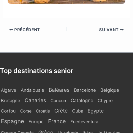
PRÉCÉDENT
SUIVANT
Top destinations senior
Baléares
Barcelone
Belgique
Algarve
Andalousie
Canaries
Catalogne
Bretagne
Cancun
Chypre
Crète
Egypte
Cuba
Corfou
Corse
Croatie
Espagne
France
Europe
Fuerteventura
Grèce
Ibiza