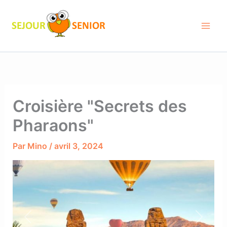
Aller
au
contenu
Croisière "Secrets des
Pharaons"
Par
Mino
/
avril 3, 2024
Previous
Next