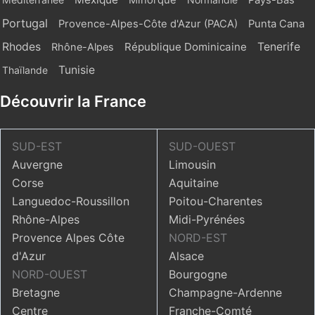
Minorque
Pays-Bas
Portugal
Provence-Alpes-Côte d'Azur (PACA)
Punta Cana
Rhodes
République Dominicaine
Tenerife
Rhône-Alpes
Tunisie
Thaïlande
Découvrir la France
SUD-EST
SUD-OUEST
Auvergne
Limousin
Corse
Aquitaine
Languedoc-Roussillon
Poitou-Charentes
Rhône-Alpes
Midi-Pyrénées
Provence Alpes Côte
NORD-EST
d'Azur
Alsace
NORD-OUEST
Bourgogne
Bretagne
Champagne-Ardenne
Centre
Franche-Comté