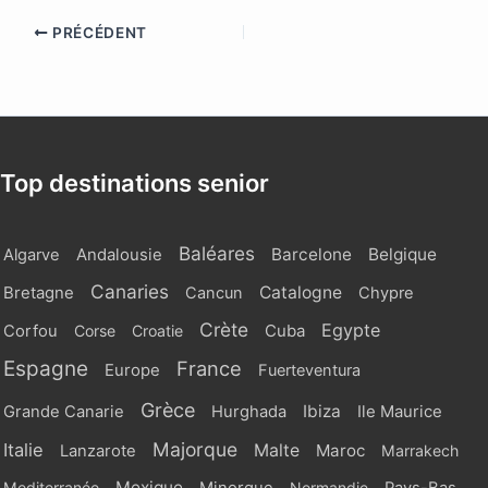
PRÉCÉDENT
Top destinations senior
Baléares
Barcelone
Belgique
Algarve
Andalousie
Canaries
Catalogne
Bretagne
Cancun
Chypre
Crète
Egypte
Cuba
Corfou
Corse
Croatie
Espagne
France
Europe
Fuerteventura
Grèce
Ibiza
Grande Canarie
Hurghada
Ile Maurice
Majorque
Italie
Malte
Maroc
Lanzarote
Marrakech
Mexique
Mediterranée
Normandie