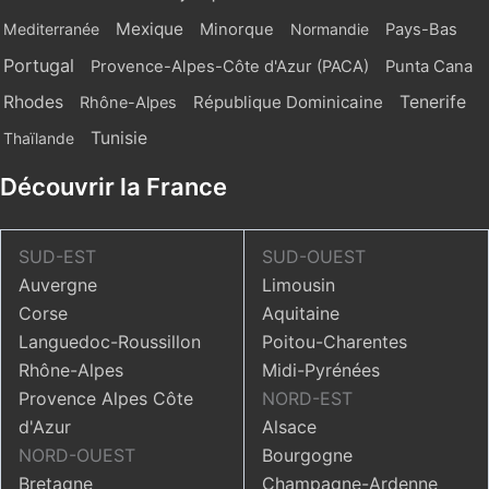
Mexique
Mediterranée
Minorque
Normandie
Pays-Bas
Portugal
Provence-Alpes-Côte d'Azur (PACA)
Punta Cana
Rhodes
République Dominicaine
Tenerife
Rhône-Alpes
Tunisie
Thaïlande
Découvrir la France
SUD-EST
SUD-OUEST
Auvergne
Limousin
Corse
Aquitaine
Languedoc-Roussillon
Poitou-Charentes
Rhône-Alpes
Midi-Pyrénées
Provence Alpes Côte
NORD-EST
d'Azur
Alsace
NORD-OUEST
Bourgogne
Bretagne
Champagne-Ardenne