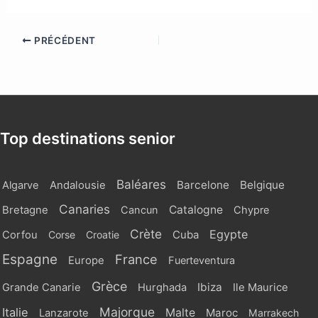
PRÉCÉDENT
Top destinations senior
Baléares
Barcelone
Belgique
Algarve
Andalousie
Canaries
Catalogne
Bretagne
Cancun
Chypre
Crète
Egypte
Cuba
Corfou
Corse
Croatie
Espagne
France
Europe
Fuerteventura
Grèce
Ibiza
Grande Canarie
Hurghada
Ile Maurice
Majorque
Italie
Malte
Maroc
Lanzarote
Marrakech