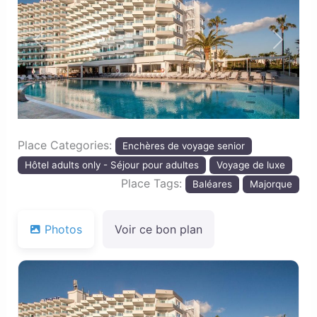
Previous
Next
Place Categories:
Enchères de voyage senior
Hôtel adults only - Séjour pour adultes
Voyage de luxe
Place Tags:
Baléares
Majorque
Photos
Voir ce bon plan