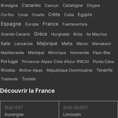
Canaries
Catalogne
Bretagne
Cancun
Chypre
Crète
Egypte
Cuba
Corfou
Corse
Croatie
Espagne
France
Europe
Fuerteventura
Grèce
Ibiza
Grande Canarie
Hurghada
Ile Maurice
Majorque
Italie
Malte
Maroc
Lanzarote
Marrakech
Mexique
Mediterranée
Minorque
Normandie
Pays-Bas
Portugal
Provence-Alpes-Côte d'Azur (PACA)
Punta Cana
Rhodes
République Dominicaine
Tenerife
Rhône-Alpes
Tunisie
Thaïlande
Découvrir la France
SUD-EST
SUD-OUEST
Auvergne
Limousin