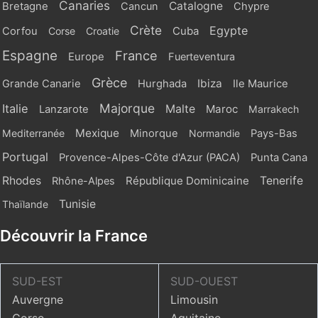
Canaries
Catalogne
Bretagne
Cancun
Chypre
Crète
Egypte
Cuba
Corfou
Corse
Croatie
Espagne
France
Europe
Fuerteventura
Grèce
Ibiza
Grande Canarie
Hurghada
Ile Maurice
Majorque
Italie
Malte
Maroc
Lanzarote
Marrakech
Mexique
Mediterranée
Minorque
Normandie
Pays-Bas
Portugal
Provence-Alpes-Côte d'Azur (PACA)
Punta Cana
Rhodes
République Dominicaine
Tenerife
Rhône-Alpes
Tunisie
Thaïlande
Découvrir la France
SUD-EST
SUD-OUEST
Auvergne
Limousin