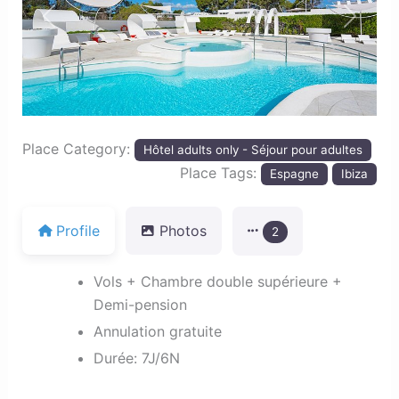
Previous
Next
Place Category:
Hôtel adults only - Séjour pour adultes
Place Tags:
Espagne
Ibiza
Profile
Photos
2
Vols + Chambre double supérieure +
Demi-pension
Annulation gratuite
Durée: 7J/6N