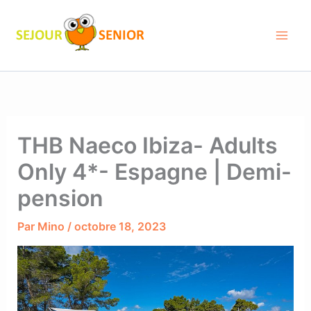
Aller
au
contenu
THB Naeco Ibiza- Adults
Only 4*- Espagne | Demi-
pension
Par
Mino
/
octobre 18, 2023