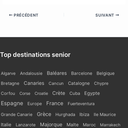
PRÉCÉDENT
SUIVANT
Top destinations senior
Baléares
Barcelone
Belgique
Algarve
Andalousie
Canaries
Catalogne
Bretagne
Cancun
Chypre
Crète
Egypte
Cuba
Corfou
Corse
Croatie
Espagne
France
Europe
Fuerteventura
Grèce
Ibiza
Grande Canarie
Hurghada
Ile Maurice
Majorque
Italie
Malte
Maroc
Lanzarote
Marrakech