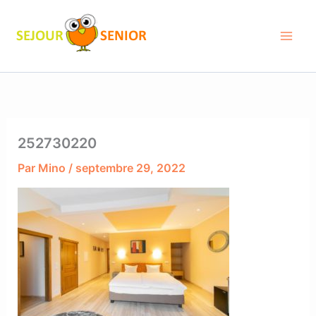
Aller
au
contenu
252730220
Par
Mino
/
septembre 29, 2022