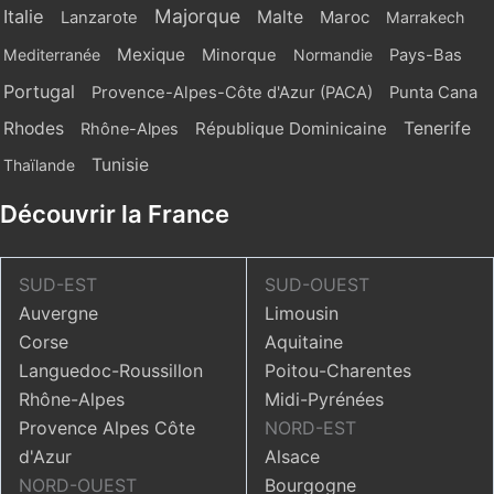
Majorque
Italie
Malte
Maroc
Lanzarote
Marrakech
Mexique
Mediterranée
Minorque
Normandie
Pays-Bas
Portugal
Provence-Alpes-Côte d'Azur (PACA)
Punta Cana
Rhodes
République Dominicaine
Tenerife
Rhône-Alpes
Tunisie
Thaïlande
Découvrir la France
SUD-EST
SUD-OUEST
Auvergne
Limousin
Corse
Aquitaine
Languedoc-Roussillon
Poitou-Charentes
Rhône-Alpes
Midi-Pyrénées
Provence Alpes Côte
NORD-EST
d'Azur
Alsace
NORD-OUEST
Bourgogne