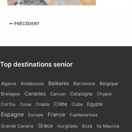
PRÉCÉDENT
Top destinations senior
Baléares
Barcelone
Belgique
Algarve
Andalousie
Canaries
Catalogne
Bretagne
Cancun
Chypre
Crète
Egypte
Cuba
Corfou
Corse
Croatie
Espagne
France
Europe
Fuerteventura
Grèce
Ibiza
Grande Canarie
Hurghada
Ile Maurice