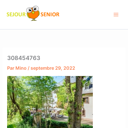
Aller
au
contenu
308454763
Par
Mino
/
septembre 29, 2022