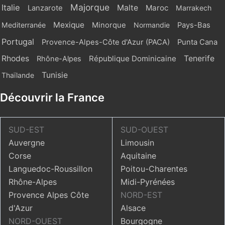
Majorque
Italie
Malte
Maroc
Lanzarote
Marrakech
Mexique
Mediterranée
Minorque
Normandie
Pays-Bas
Portugal
Provence-Alpes-Côte d'Azur (PACA)
Punta Cana
Rhodes
République Dominicaine
Tenerife
Rhône-Alpes
Tunisie
Thaïlande
Découvrir la France
SUD-EST
SUD-OUEST
Auvergne
Limousin
Corse
Aquitaine
Languedoc-Roussillon
Poitou-Charentes
Rhône-Alpes
Midi-Pyrénées
Provence Alpes Côte
NORD-EST
d'Azur
Alsace
NORD-OUEST
Bourgogne