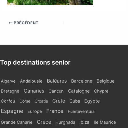
PRÉCÉDENT
Top destinations senior
Baléares
Barcelone
Belgique
Algarve
Andalousie
Canaries
Catalogne
Bretagne
Cancun
Chypre
Crète
Egypte
Cuba
Corfou
Corse
Croatie
Espagne
France
Europe
Fuerteventura
Grèce
Ibiza
Grande Canarie
Hurghada
Ile Maurice