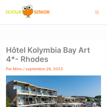
Aller
au
contenu
Hôtel Kolymbia Bay Art
4*- Rhodes
Par
Mino
/
septembre 26, 2023
Previous
Next