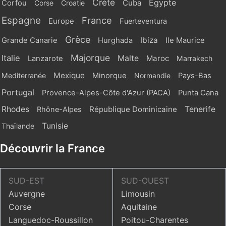
Crète
Egypte
Cuba
Corfou
Corse
Croatie
Espagne
France
Europe
Fuerteventura
Grèce
Ibiza
Grande Canarie
Hurghada
Ile Maurice
Majorque
Italie
Malte
Maroc
Lanzarote
Marrakech
Mexique
Mediterranée
Minorque
Normandie
Pays-Bas
Portugal
Provence-Alpes-Côte d'Azur (PACA)
Punta Cana
Rhodes
République Dominicaine
Tenerife
Rhône-Alpes
Tunisie
Thaïlande
Découvrir la France
SUD-EST
SUD-OUEST
Auvergne
Limousin
Corse
Aquitaine
Languedoc-Roussillon
Poitou-Charentes