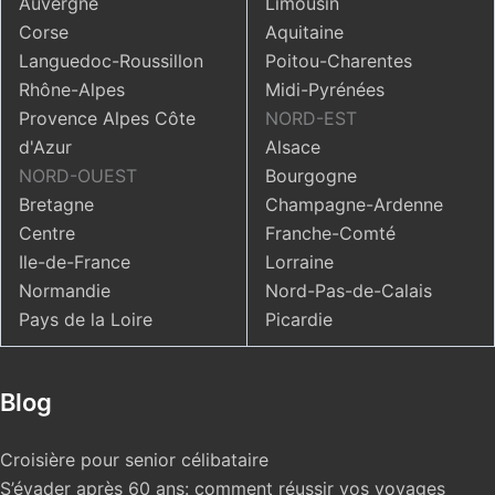
Auvergne
Limousin
Corse
Aquitaine
Languedoc-Roussillon
Poitou-Charentes
Rhône-Alpes
Midi-Pyrénées
Provence Alpes Côte
NORD-EST
d'Azur
Alsace
NORD-OUEST
Bourgogne
Bretagne
Champagne-Ardenne
Centre
Franche-Comté
Ile-de-France
Lorraine
Normandie
Nord-Pas-de-Calais
Pays de la Loire
Picardie
Blog
Croisière pour senior célibataire
S’évader après 60 ans: comment réussir vos voyages