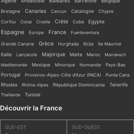
Baléares
Barcelone
Belgique
Algarve
Andalousie
Canaries
Catalogne
Bretagne
Cancun
Chypre
Crète
Egypte
Cuba
Corfou
Corse
Croatie
Espagne
France
Europe
Fuerteventura
Grèce
Ibiza
Grande Canarie
Hurghada
Ile Maurice
Majorque
Italie
Malte
Maroc
Lanzarote
Marrakech
Mexique
Mediterranée
Minorque
Normandie
Pays-Bas
Portugal
Provence-Alpes-Côte d'Azur (PACA)
Punta Cana
Rhodes
République Dominicaine
Tenerife
Rhône-Alpes
Tunisie
Thaïlande
Découvrir la France
SUD-EST
SUD-OUEST