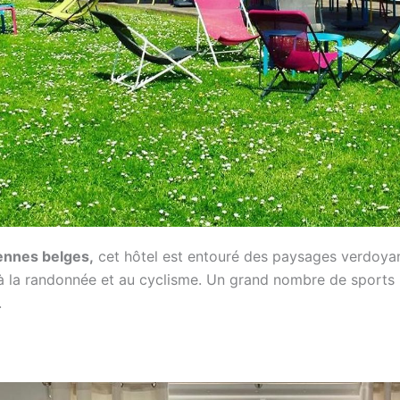
ennes belges,
cet hôtel est entouré des paysages verdoyan
 la randonnée et au cyclisme. Un grand nombre de sports n
.