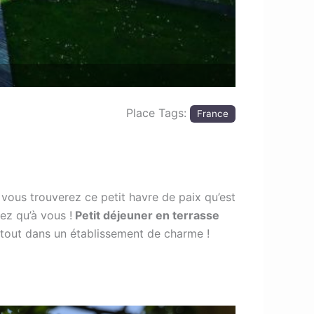
Place Tags:
France
vous trouverez ce petit havre de paix qu’est
ez qu’à vous !
Petit déjeuner en terrasse
e tout dans un établissement de charme !