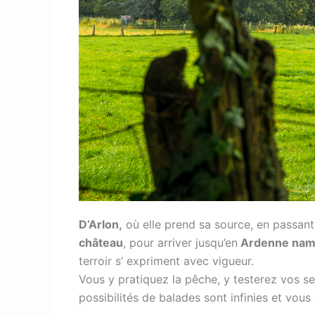
D’Arlon,
où elle prend sa source, en passant
château
, pour arriver jusqu’en
Ardenne namu
terroir s’ expriment avec vigueur.
Vous y pratiquez la pêche, y testerez vos 
possibilités de balades sont infinies et vous