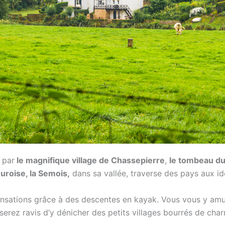
 par
le magnifique village de Chassepierre
,
le tombeau du
roise, la Semois,
dans sa vallée, traverse des pays aux ide
sensations grâce à des descentes en kayak. Vous vous y am
 serez ravis d’y dénicher des petits villages bourrés de char