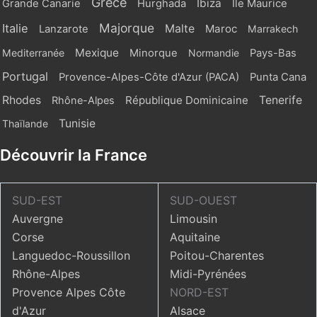
Grèce
Ibiza
Grande Canarie
Hurghada
Ile Maurice
Majorque
Italie
Malte
Maroc
Lanzarote
Marrakech
Mexique
Mediterranée
Minorque
Normandie
Pays-Bas
Portugal
Provence-Alpes-Côte d'Azur (PACA)
Punta Cana
Rhodes
République Dominicaine
Tenerife
Rhône-Alpes
Tunisie
Thaïlande
Découvrir la France
SUD-EST
SUD-OUEST
Auvergne
Limousin
Corse
Aquitaine
Languedoc-Roussillon
Poitou-Charentes
Rhône-Alpes
Midi-Pyrénées
Provence Alpes Côte
NORD-EST
d'Azur
Alsace