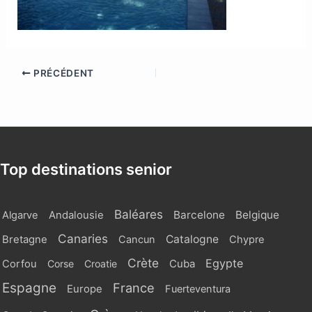
PRÉCÉDENT
Top destinations senior
Baléares
Barcelone
Belgique
Algarve
Andalousie
Canaries
Catalogne
Bretagne
Cancun
Chypre
Crète
Egypte
Cuba
Corfou
Corse
Croatie
Espagne
France
Europe
Fuerteventura