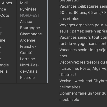
préparation
-Alpes
Midi-
Vacances célibataires seni
nce
Pyrénées
50 ans, 60 ans, 65 ans,70
 Côte
NORD-EST
ans et plus
r
Alsace
Voyages organisés pour s
-
Bourgogne
seuls : partez serein aprè
T
Champagne-
Vacances seniors tout com
gne
Ardenne
l’art de voyager sans cont
e
Franche-
Vacances senior long séjo
-
Comté
cher
e
Lorraine
Découvrez les trésors du 
ndie
Nord-Pas-
: Lisbonne, Porto, Algarve,
de la
de-Calais
d’autres !
Picardie
Venise : week-end Citybr
célibataires
Comment faire un tour d
inoubliable