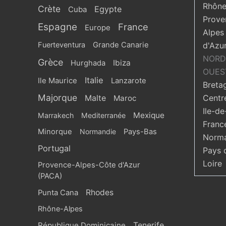
Rhône
Crète
Egypte
Cuba
Prove
Espagne
France
Europe
Alpes
Fuerteventura
Grande Canarie
d'Azu
NORD
Grèce
Ibiza
Hurghada
OUES
Italie
Ile Maurice
Lanzarote
Breta
Majorque
Centr
Malte
Maroc
Ile-de
Mexique
Marrakech
Mediterranée
Franc
Minorque
Normandie
Pays-Bas
Norma
Portugal
Pays 
Loire
Provence-Alpes-Côte d'Azur
(PACA)
Rhodes
Punta Cana
Rhône-Alpes
République Dominicaine
Tenerife