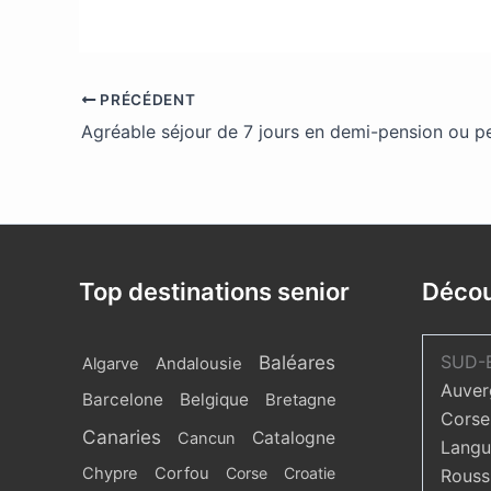
PRÉCÉDENT
Top destinations senior
Décou
Baléares
SUD-
Algarve
Andalousie
Auver
Barcelone
Belgique
Bretagne
Corse
Canaries
Catalogne
Cancun
Langu
Chypre
Corfou
Corse
Croatie
Roussi