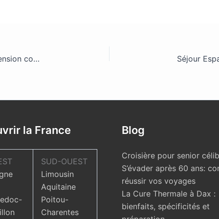
Agréable séjour de 7 jours en demi-pension ou pension complète en Provence
vrir la France
Blog
Croisière pour senior célib
EST
SUD-OUEST
S’évader après 60 ans: c
gne
Limousin
réussir vos voyages
Aquitaine
La Cure Thermale à Dax :
edoc-
Poitou-
bienfaits, spécificités et
llon
Charentes