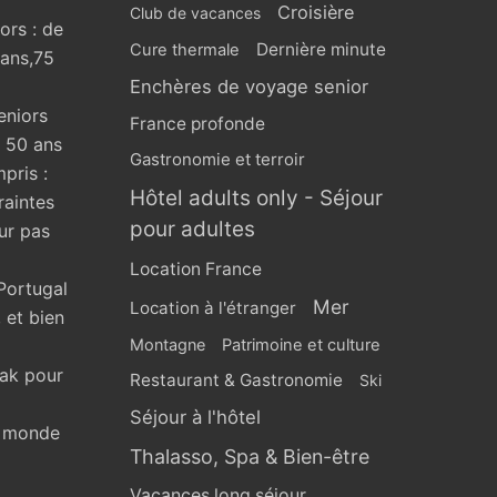
Croisière
Club de vacances
ors : de
Dernière minute
Cure thermale
 ans,75
Enchères de voyage senior
eniors
France profonde
s 50 ans
Gastronomie et terroir
pris :
Hôtel adults only - Séjour
raintes
pour adultes
ur pas
Location France
Portugal
Mer
Location à l'étranger
 et bien
Montagne
Patrimoine et culture
eak pour
Restaurant & Gastronomie
Ski
Séjour à l'hôtel
u monde
Thalasso, Spa & Bien-être
Vacances long séjour