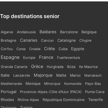
Top destinations senior
Baléares
Barcelone
Belgique
Algarve
Andalousie
Canaries
Catalogne
Bretagne
Cancun
Chypre
Crète
Egypte
Cuba
Corfou
Corse
Croatie
Espagne
France
Europe
Fuerteventura
Grèce
Ibiza
Grande Canarie
Hurghada
Ile Maurice
Majorque
Italie
Malte
Maroc
Lanzarote
Marrakech
Mexique
Mediterranée
Minorque
Normandie
Pays-Bas
Portugal
Provence-Alpes-Côte d'Azur (PACA)
Punta Cana
Rhodes
République Dominicaine
Tenerife
Rhône-Alpes
Tunisie
Thaïlande