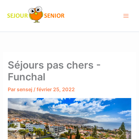
Aller
au
contenu
Séjours pas chers -
Funchal
Par
sensej
/
février 25, 2022
Previous
Next