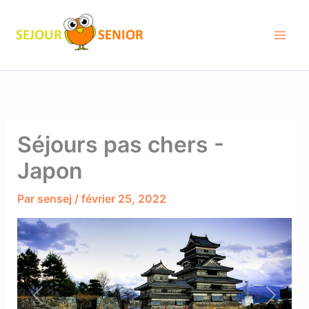
Aller
au
contenu
Séjours pas chers -
Japon
Par
sensej
/
février 25, 2022
Previous
Next