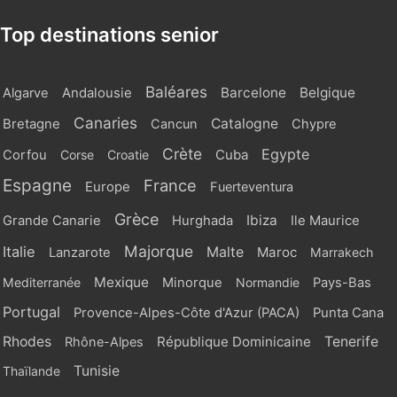
Top destinations senior
Baléares
Barcelone
Belgique
Algarve
Andalousie
Canaries
Catalogne
Bretagne
Cancun
Chypre
Crète
Egypte
Cuba
Corfou
Corse
Croatie
Espagne
France
Europe
Fuerteventura
Grèce
Ibiza
Grande Canarie
Hurghada
Ile Maurice
Majorque
Italie
Malte
Maroc
Lanzarote
Marrakech
Mexique
Mediterranée
Minorque
Normandie
Pays-Bas
Portugal
Provence-Alpes-Côte d'Azur (PACA)
Punta Cana
Rhodes
République Dominicaine
Tenerife
Rhône-Alpes
Tunisie
Thaïlande