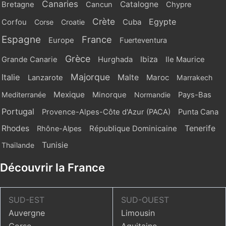
Canaries
Catalogne
Bretagne
Cancun
Chypre
Crète
Egypte
Cuba
Corfou
Corse
Croatie
Espagne
France
Europe
Fuerteventura
Grèce
Ibiza
Grande Canarie
Hurghada
Ile Maurice
Majorque
Italie
Malte
Maroc
Lanzarote
Marrakech
Mexique
Mediterranée
Minorque
Normandie
Pays-Bas
Portugal
Provence-Alpes-Côte d'Azur (PACA)
Punta Cana
Rhodes
République Dominicaine
Tenerife
Rhône-Alpes
Tunisie
Thaïlande
Découvrir la France
SUD-EST
SUD-OUEST
Auvergne
Limousin