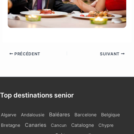
PRÉCÉDENT
SUIVANT
Top destinations senior
Baléares
Barcelone
Belgique
Algarve
Andalousie
Canaries
Catalogne
Bretagne
Cancun
Chypre