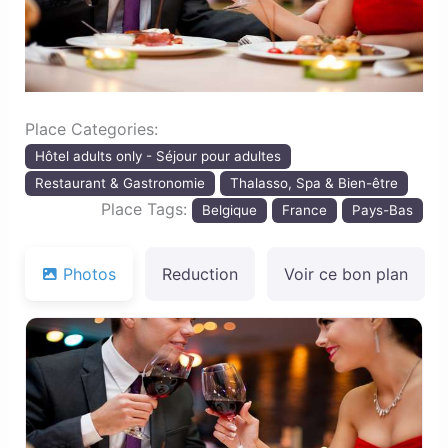
Place Categories:
Hôtel adults only - Séjour pour adultes
Restaurant & Gastronomie
Thalasso, Spa & Bien-être
Place Tags:
Belgique
France
Pays-Bas
Photos
Reduction
Voir ce bon plan