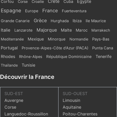
Crète
Egypte
Cuba
Corfou
Corse
Croatie
Espagne
France
Europe
Fuerteventura
Grèce
Ibiza
Grande Canarie
Hurghada
Ile Maurice
Majorque
Italie
Malte
Maroc
Lanzarote
Marrakech
Mexique
Mediterranée
Minorque
Normandie
Pays-Bas
Portugal
Provence-Alpes-Côte d'Azur (PACA)
Punta Cana
Rhodes
République Dominicaine
Tenerife
Rhône-Alpes
Tunisie
Thaïlande
Découvrir la France
SUD-EST
SUD-OUEST
Auvergne
Limousin
Corse
Aquitaine
Languedoc-Roussillon
Poitou-Charentes