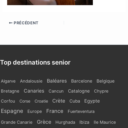
PRÉCÉDENT
Top destinations senior
Baléares
Barcelone
Belgique
Algarve
Andalousie
Canaries
Catalogne
Bretagne
Cancun
Chypre
Crète
Egypte
Cuba
Corfou
Corse
Croatie
Espagne
France
Europe
Fuerteventura
Grèce
Ibiza
Grande Canarie
Hurghada
Ile Maurice