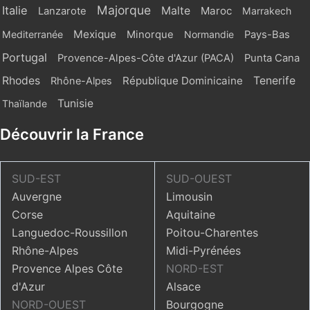
Majorque
Italie
Malte
Maroc
Lanzarote
Marrakech
Mexique
Mediterranée
Minorque
Normandie
Pays-Bas
Portugal
Provence-Alpes-Côte d'Azur (PACA)
Punta Cana
Rhodes
République Dominicaine
Tenerife
Rhône-Alpes
Tunisie
Thaïlande
Découvrir la France
SUD-EST
SUD-OUEST
Auvergne
Limousin
Corse
Aquitaine
Languedoc-Roussillon
Poitou-Charentes
Rhône-Alpes
Midi-Pyrénées
Provence Alpes Côte
NORD-EST
d'Azur
Alsace
NORD-OUEST
Bourgogne