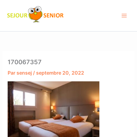
Aller
au
contenu
170067357
Par
sensej
/
septembre 20, 2022