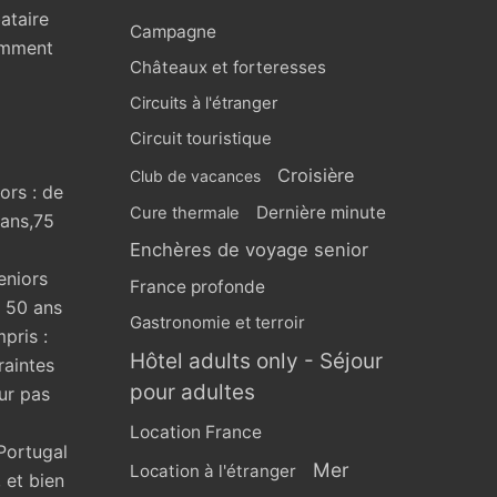
ataire
Campagne
omment
Châteaux et forteresses
Circuits à l'étranger
Circuit touristique
Croisière
Club de vacances
ors : de
Dernière minute
Cure thermale
 ans,75
Enchères de voyage senior
eniors
France profonde
s 50 ans
Gastronomie et terroir
pris :
Hôtel adults only - Séjour
raintes
pour adultes
ur pas
Location France
Portugal
Mer
Location à l'étranger
 et bien