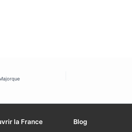
 Majorque
vrir la France
Blog