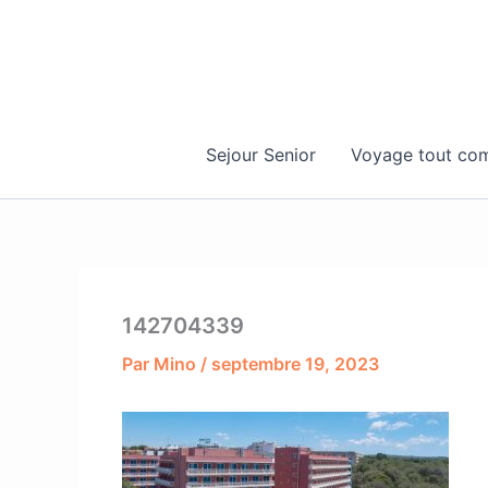
Aller
au
contenu
Sejour Senior
Voyage tout com
142704339
Par
Mino
/
septembre 19, 2023