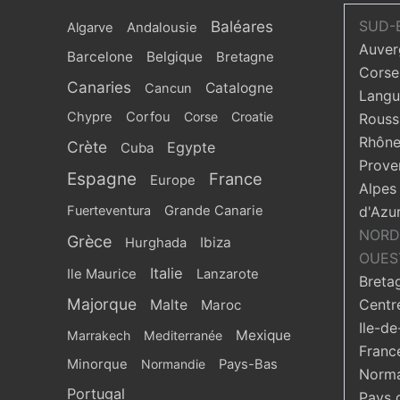
Baléares
SUD-
Algarve
Andalousie
Auver
Barcelone
Belgique
Bretagne
Corse
Canaries
Catalogne
Cancun
Langu
Chypre
Corfou
Corse
Croatie
Roussi
Rhône
Crète
Egypte
Cuba
Prove
Espagne
France
Europe
Alpes
Fuerteventura
Grande Canarie
d'Azu
NORD
Grèce
Ibiza
Hurghada
OUES
Italie
Ile Maurice
Lanzarote
Breta
Majorque
Centr
Malte
Maroc
Ile-de
Mexique
Marrakech
Mediterranée
Franc
Minorque
Normandie
Pays-Bas
Norma
Portugal
Pays 