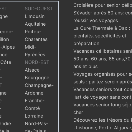
Croisière pour senior célib
EST
SUD-OUEST
S’évader après 60 ans: c
gne
Limousin
réussir vos voyages
Aquitaine
La Cure Thermale à Dax :
edoc-
Poitou-
bienfaits, spécificités et
llon
Charentes
préparation
-Alpes
Midi-
Vacances célibataires seni
nce
Pyrénées
50 ans, 60 ans, 65 ans,70
 Côte
NORD-EST
ans et plus
r
Alsace
Voyages organisés pour s
-
Bourgogne
seuls : partez serein aprè
T
Champagne-
Vacances seniors tout com
gne
Ardenne
l’art de voyager sans cont
e
Franche-
Vacances senior long séjo
-
Comté
cher
e
Lorraine
Découvrez les trésors du 
ndie
Nord-Pas-
: Lisbonne, Porto, Algarve,
de la
de-Calais