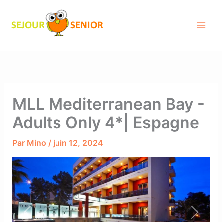
Aller
au
contenu
MLL Mediterranean Bay -
Adults Only 4*| Espagne
Par
Mino
/
juin 12, 2024
Previous
Next