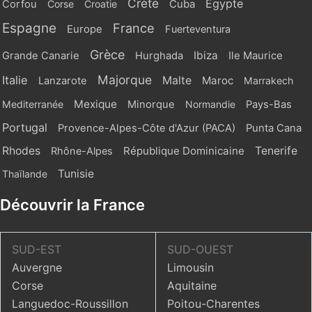
Crète
Egypte
Cuba
Corfou
Corse
Croatie
Espagne
France
Europe
Fuerteventura
Grèce
Ibiza
Grande Canarie
Hurghada
Ile Maurice
Majorque
Italie
Malte
Maroc
Lanzarote
Marrakech
Mexique
Mediterranée
Minorque
Normandie
Pays-Bas
Portugal
Provence-Alpes-Côte d'Azur (PACA)
Punta Cana
Rhodes
République Dominicaine
Tenerife
Rhône-Alpes
Tunisie
Thaïlande
Découvrir la France
SUD-EST
SUD-OUEST
Auvergne
Limousin
Corse
Aquitaine
Languedoc-Roussillon
Poitou-Charentes