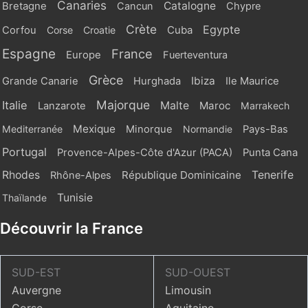
Canaries
Catalogne
Bretagne
Cancun
Chypre
Crète
Egypte
Cuba
Corfou
Corse
Croatie
Espagne
France
Europe
Fuerteventura
Grèce
Ibiza
Grande Canarie
Hurghada
Ile Maurice
Majorque
Italie
Malte
Maroc
Lanzarote
Marrakech
Mexique
Mediterranée
Minorque
Normandie
Pays-Bas
Portugal
Provence-Alpes-Côte d'Azur (PACA)
Punta Cana
Rhodes
République Dominicaine
Tenerife
Rhône-Alpes
Tunisie
Thaïlande
Découvrir la France
SUD-EST
SUD-OUEST
Auvergne
Limousin