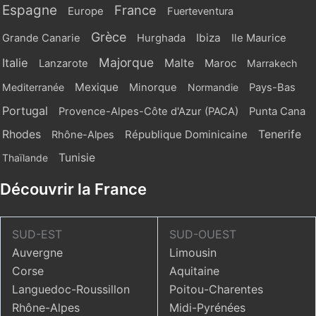
Espagne
France
Europe
Fuerteventura
Grèce
Ibiza
Grande Canarie
Hurghada
Ile Maurice
Majorque
Italie
Malte
Maroc
Lanzarote
Marrakech
Mexique
Mediterranée
Minorque
Normandie
Pays-Bas
Portugal
Provence-Alpes-Côte d'Azur (PACA)
Punta Cana
Rhodes
République Dominicaine
Tenerife
Rhône-Alpes
Tunisie
Thaïlande
Découvrir la France
SUD-EST
SUD-OUEST
Auvergne
Limousin
Corse
Aquitaine
Languedoc-Roussillon
Poitou-Charentes
Rhône-Alpes
Midi-Pyrénées