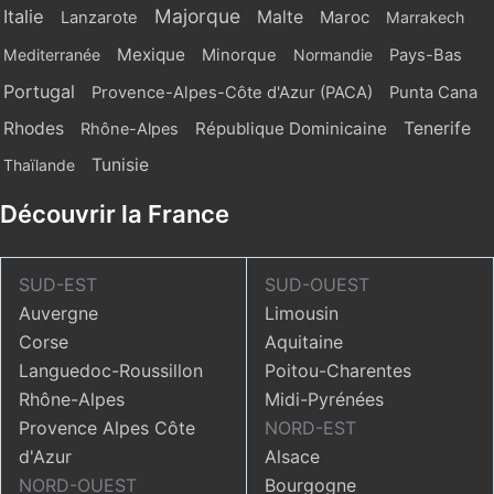
Majorque
Italie
Malte
Maroc
Lanzarote
Marrakech
Mexique
Mediterranée
Minorque
Normandie
Pays-Bas
Portugal
Provence-Alpes-Côte d'Azur (PACA)
Punta Cana
Rhodes
République Dominicaine
Tenerife
Rhône-Alpes
Tunisie
Thaïlande
Découvrir la France
SUD-EST
SUD-OUEST
Auvergne
Limousin
Corse
Aquitaine
Languedoc-Roussillon
Poitou-Charentes
Rhône-Alpes
Midi-Pyrénées
Provence Alpes Côte
NORD-EST
d'Azur
Alsace
NORD-OUEST
Bourgogne