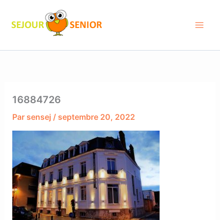
Aller
au
contenu
16884726
Par
sensej
/
septembre 20, 2022