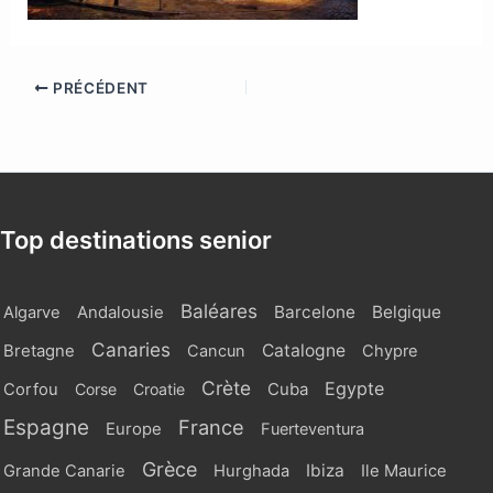
PRÉCÉDENT
Top destinations senior
Baléares
Barcelone
Belgique
Algarve
Andalousie
Canaries
Catalogne
Bretagne
Cancun
Chypre
Crète
Egypte
Cuba
Corfou
Corse
Croatie
Espagne
France
Europe
Fuerteventura
Grèce
Ibiza
Grande Canarie
Hurghada
Ile Maurice