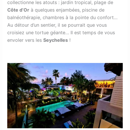
collectionne les atouts : jardin tropical, plage de
Côte d’Or
à quelques enjambées, piscine de
balnéothérapie, chambres à la pointe du confort…
Au détour d’un sentier, il se pourrait que vous
croisiez une tortue géante… Il est temps de vous
envoler vers les
Seychelles
!