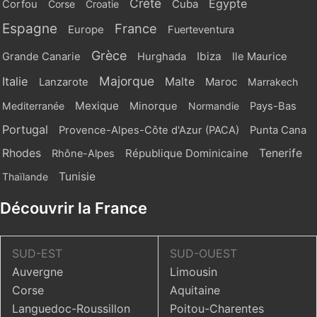
Crète
Egypte
Cuba
Corfou
Corse
Croatie
Espagne
France
Europe
Fuerteventura
Grèce
Ibiza
Grande Canarie
Hurghada
Ile Maurice
Majorque
Italie
Malte
Maroc
Lanzarote
Marrakech
Mexique
Mediterranée
Minorque
Normandie
Pays-Bas
Portugal
Provence-Alpes-Côte d'Azur (PACA)
Punta Cana
Rhodes
République Dominicaine
Tenerife
Rhône-Alpes
Tunisie
Thaïlande
Découvrir la France
SUD-EST
SUD-OUEST
Auvergne
Limousin
Corse
Aquitaine
Languedoc-Roussillon
Poitou-Charentes