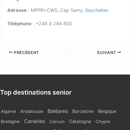
Adresse
: MPPR+CW5, Cap Samy,
Seychelles
Téléphone
: +248 4 294 800
PRÉCÉDENT
SUIVANT
Top destinations senior
Baléares
Barcelone
Belgique
Algarve
Andalousie
Canaries
Catalogne
Bretagne
Cancun
Chypre