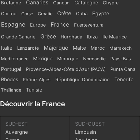
Canaries
Catalogne
Bretagne
Cancun
Chypre
Crète
Egypte
Cuba
Corfou
Corse
Croatie
Espagne
France
Europe
Fuerteventura
Grèce
Ibiza
Grande Canarie
Hurghada
Ile Maurice
Majorque
Italie
Malte
Maroc
Lanzarote
Marrakech
Mexique
Mediterranée
Minorque
Normandie
Pays-Bas
Portugal
Provence-Alpes-Côte d'Azur (PACA)
Punta Cana
Rhodes
République Dominicaine
Tenerife
Rhône-Alpes
Tunisie
Thaïlande
Découvrir la France
SUD-EST
SUD-OUEST
Auvergne
Limousin