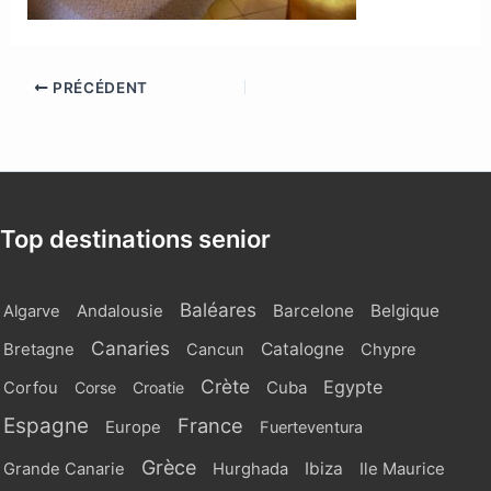
PRÉCÉDENT
Top destinations senior
Baléares
Barcelone
Belgique
Algarve
Andalousie
Canaries
Catalogne
Bretagne
Cancun
Chypre
Crète
Egypte
Cuba
Corfou
Corse
Croatie
Espagne
France
Europe
Fuerteventura
Grèce
Ibiza
Grande Canarie
Hurghada
Ile Maurice