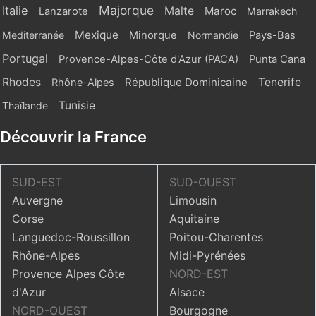
Majorque
Italie
Malte
Maroc
Lanzarote
Marrakech
Mexique
Mediterranée
Minorque
Normandie
Pays-Bas
Portugal
Provence-Alpes-Côte d'Azur (PACA)
Punta Cana
Rhodes
République Dominicaine
Tenerife
Rhône-Alpes
Tunisie
Thaïlande
Découvrir la France
SUD-EST
SUD-OUEST
Auvergne
Limousin
Corse
Aquitaine
Languedoc-Roussillon
Poitou-Charentes
Rhône-Alpes
Midi-Pyrénées
Provence Alpes Côte
NORD-EST
d'Azur
Alsace
NORD-OUEST
Bourgogne