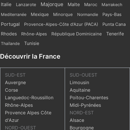
Majorque
Italie
Malte
Maroc
Lanzarote
Marrakech
Mexique
Mediterranée
Minorque
Normandie
Pays-Bas
Portugal
Provence-Alpes-Côte d'Azur (PACA)
Punta Cana
Rhodes
République Dominicaine
Tenerife
Rhône-Alpes
Tunisie
Thaïlande
Découvrir la France
SUD-EST
SUD-OUEST
Auvergne
Limousin
Corse
Aquitaine
Languedoc-Roussillon
Poitou-Charentes
Rhône-Alpes
Midi-Pyrénées
Provence Alpes Côte
NORD-EST
d'Azur
Alsace
NORD-OUEST
Bourgogne