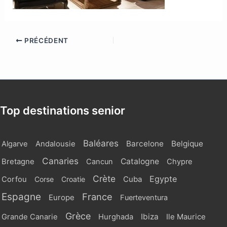
PRÉCÉDENT
Top destinations senior
Baléares
Barcelone
Belgique
Algarve
Andalousie
Canaries
Catalogne
Bretagne
Cancun
Chypre
Crète
Egypte
Cuba
Corfou
Corse
Croatie
Espagne
France
Europe
Fuerteventura
Grèce
Ibiza
Grande Canarie
Hurghada
Ile Maurice