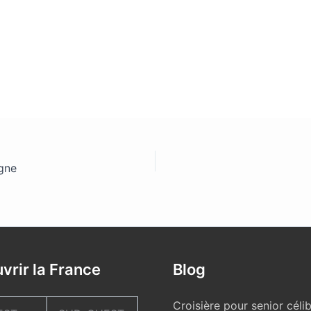
gne
vrir la France
Blog
Croisière pour senior célib