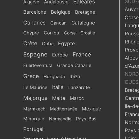
Baléares
SUD-
Algarve
Andalousie
Auver
Barcelone
Belgique
Bretagne
Corse
Canaries
Catalogne
Cancun
Langu
Chypre
Corfou
Corse
Croatie
Roussi
Rhône
Crète
Egypte
Cuba
Prove
Espagne
France
Europe
Alpes
Fuerteventura
Grande Canarie
d'Azu
NORD
Grèce
Ibiza
Hurghada
OUES
Italie
Ile Maurice
Lanzarote
Breta
Majorque
Centr
Malte
Maroc
Ile-de
Mexique
Marrakech
Mediterranée
Franc
Minorque
Normandie
Pays-Bas
Norma
Portugal
Pays 
Loire