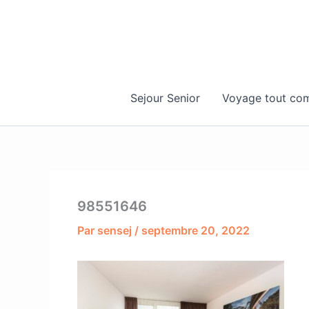
Aller
au
contenu
Sejour Senior
Voyage tout com
98551646
Par
sensej
/
septembre 20, 2022