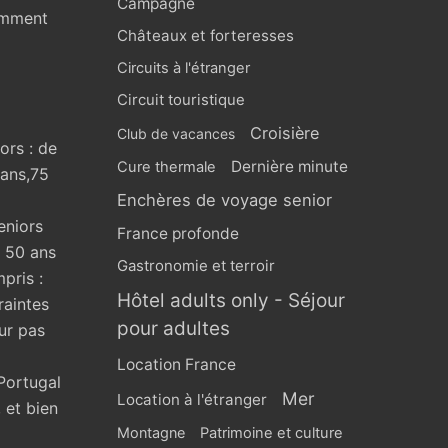
Campagne
omment
Châteaux et forteresses
Circuits à l'étranger
Circuit touristique
Croisière
Club de vacances
ors : de
Dernière minute
Cure thermale
 ans,75
Enchères de voyage senior
eniors
France profonde
s 50 ans
Gastronomie et terroir
pris :
Hôtel adults only - Séjour
raintes
pour adultes
ur pas
Location France
Portugal
Mer
Location à l'étranger
 et bien
Montagne
Patrimoine et culture