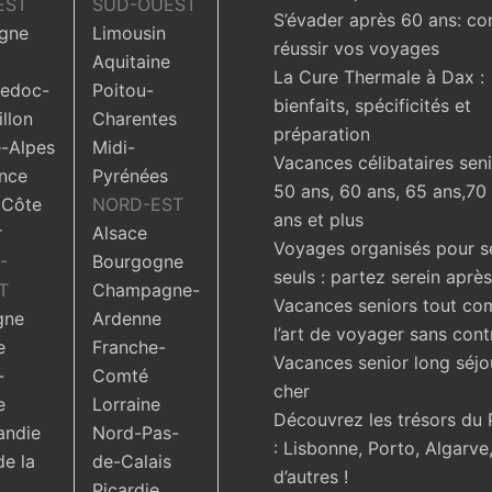
EST
SUD-OUEST
S’évader après 60 ans: c
gne
Limousin
réussir vos voyages
Aquitaine
La Cure Thermale à Dax :
edoc-
Poitou-
bienfaits, spécificités et
llon
Charentes
préparation
-Alpes
Midi-
Vacances célibataires seni
nce
Pyrénées
50 ans, 60 ans, 65 ans,70
 Côte
NORD-EST
ans et plus
r
Alsace
Voyages organisés pour s
-
Bourgogne
seuls : partez serein aprè
T
Champagne-
Vacances seniors tout com
gne
Ardenne
l’art de voyager sans cont
e
Franche-
Vacances senior long séjo
-
Comté
cher
e
Lorraine
Découvrez les trésors du 
ndie
Nord-Pas-
: Lisbonne, Porto, Algarve,
de la
de-Calais
d’autres !
Picardie