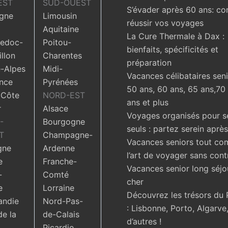
EST
SUD-OUEST
S’évader après 60 ans: c
gne
Limousin
réussir vos voyages
Aquitaine
La Cure Thermale à Dax :
edoc-
Poitou-
bienfaits, spécificités et
llon
Charentes
préparation
-Alpes
Midi-
Vacances célibataires seni
nce
Pyrénées
50 ans, 60 ans, 65 ans,70
 Côte
NORD-EST
ans et plus
r
Alsace
Voyages organisés pour s
-
Bourgogne
seuls : partez serein aprè
T
Champagne-
Vacances seniors tout com
gne
Ardenne
l’art de voyager sans cont
e
Franche-
Vacances senior long séjo
-
Comté
cher
e
Lorraine
Découvrez les trésors du 
ndie
Nord-Pas-
: Lisbonne, Porto, Algarve,
de la
de-Calais
d’autres !
Picardie