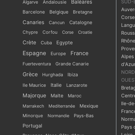
Baléares
SUD-
Algarve
Andalousie
Auver
Barcelone
Belgique
Bretagne
Corse
Canaries
Catalogne
Cancun
Langu
Chypre
Corfou
Corse
Croatie
Roussi
Rhône
Crète
Egypte
Cuba
Prove
Espagne
France
Europe
Alpes
Fuerteventura
Grande Canarie
d'Azu
NORD
Grèce
Ibiza
Hurghada
OUES
Italie
Ile Maurice
Lanzarote
Breta
Majorque
Centr
Malte
Maroc
Ile-de
Mexique
Marrakech
Mediterranée
Franc
Minorque
Normandie
Pays-Bas
Norma
Portugal
Pays 
Loire