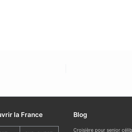
vrir la France
Blog
Croisière pour senior célib