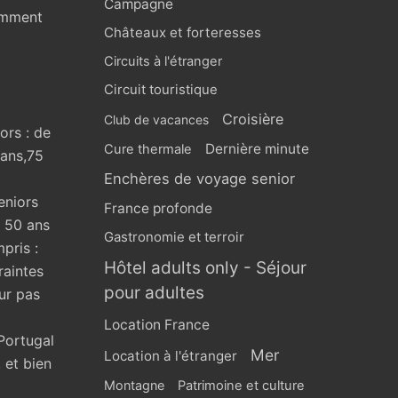
Campagne
omment
Châteaux et forteresses
Circuits à l'étranger
Circuit touristique
Croisière
Club de vacances
ors : de
Dernière minute
Cure thermale
 ans,75
Enchères de voyage senior
eniors
France profonde
s 50 ans
Gastronomie et terroir
pris :
Hôtel adults only - Séjour
raintes
pour adultes
ur pas
Location France
Portugal
Mer
Location à l'étranger
 et bien
Montagne
Patrimoine et culture