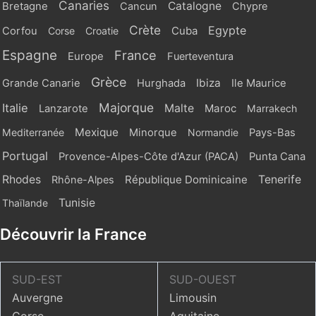
Canaries
Catalogne
Bretagne
Cancun
Chypre
Crète
Egypte
Cuba
Corfou
Corse
Croatie
Espagne
France
Europe
Fuerteventura
Grèce
Ibiza
Grande Canarie
Hurghada
Ile Maurice
Majorque
Italie
Malte
Maroc
Lanzarote
Marrakech
Mexique
Mediterranée
Minorque
Normandie
Pays-Bas
Portugal
Provence-Alpes-Côte d'Azur (PACA)
Punta Cana
Rhodes
République Dominicaine
Tenerife
Rhône-Alpes
Tunisie
Thaïlande
Découvrir la France
SUD-EST
SUD-OUEST
Auvergne
Limousin