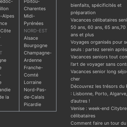
edoc-
Poitou-
bienfaits, spécificités et
llon
Charentes
préparation
-Alpes
Midi-
Vacances célibataires seni
nce
Pyrénées
50 ans, 60 ans, 65 ans,70
 Côte
NORD-EST
ans et plus
r
Alsace
Voyages organisés pour s
-
Bourgogne
seuls : partez serein aprè
T
Champagne-
Vacances seniors tout com
gne
Ardenne
l’art de voyager sans cont
e
Franche-
Vacances senior long séjo
-
Comté
cher
e
Lorraine
Découvrez les trésors du 
ndie
Nord-Pas-
: Lisbonne, Porto, Algarve,
de la
de-Calais
d’autres !
Picardie
Venise : week-end Citybr
célibataires
Comment faire un tour d