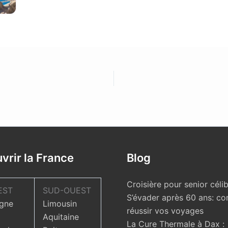
vrir la France
Blog
Croisière pour senior célib
EST
SUD-OUEST
S’évader après 60 ans: c
gne
Limousin
réussir vos voyages
Aquitaine
La Cure Thermale à Dax :