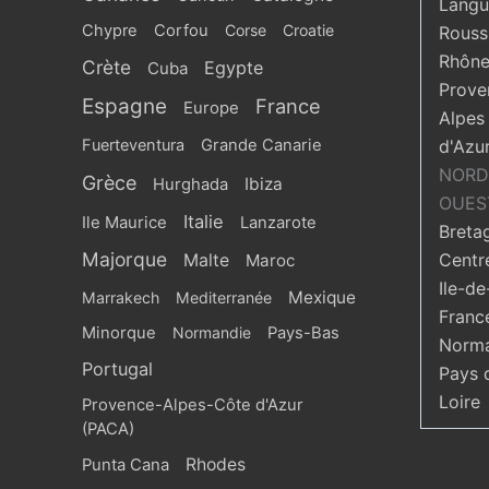
Langu
Chypre
Corfou
Corse
Croatie
Roussi
Rhône
Crète
Egypte
Cuba
Prove
Espagne
France
Europe
Alpes
Fuerteventura
Grande Canarie
d'Azu
NORD
Grèce
Ibiza
Hurghada
OUES
Italie
Ile Maurice
Lanzarote
Breta
Majorque
Centr
Malte
Maroc
Ile-de
Mexique
Marrakech
Mediterranée
Franc
Minorque
Normandie
Pays-Bas
Norma
Portugal
Pays 
Loire
Provence-Alpes-Côte d'Azur
(PACA)
Rhodes
Punta Cana