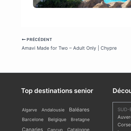
86585787
PRÉCÉDENT
Amavi Made for Two – Adult Only | Chypre
Top destinations senior
Décou
Baléares
SUD-
Algarve
Andalousie
Auver
Barcelone
Belgique
Bretagne
Corse
Canaries
Catalogne
Cancun