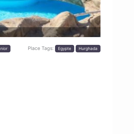
Place Tags:
nior
Egypte
Hurghada