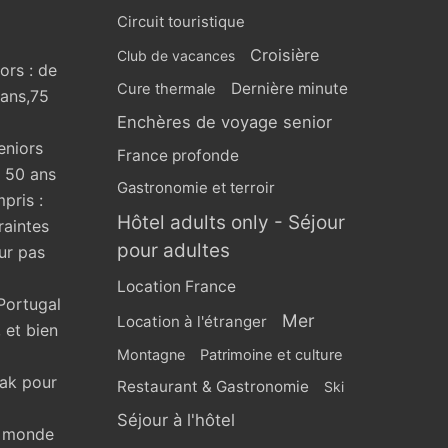
Circuit touristique
Croisière
Club de vacances
ors : de
Dernière minute
Cure thermale
 ans,75
Enchères de voyage senior
eniors
France profonde
s 50 ans
Gastronomie et terroir
pris :
Hôtel adults only - Séjour
raintes
pour adultes
ur pas
Location France
Portugal
Mer
Location à l'étranger
 et bien
Montagne
Patrimoine et culture
eak pour
Restaurant & Gastronomie
Ski
Séjour à l'hôtel
u monde