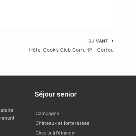
SUIVANT
Hôtel Cook’s Club Corfu 5* | Corfou
Séjour senior
ataire
Campagne
omment
Châteaux et forteresses
Circuits à l'étranger