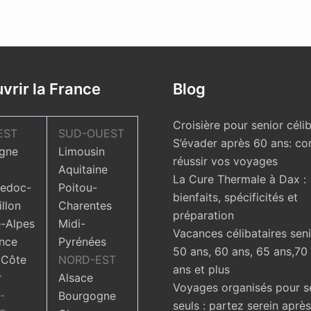
vrir la France
Blog
Croisière pour senior célib
EST
SUD-OUEST
S’évader après 60 ans: c
gne
Limousin
réussir vos voyages
Aquitaine
La Cure Thermale à Dax :
edoc-
Poitou-
bienfaits, spécificités et
llon
Charentes
préparation
-Alpes
Midi-
Vacances célibataires seni
nce
Pyrénées
50 ans, 60 ans, 65 ans,70
 Côte
NORD-EST
ans et plus
r
Alsace
Voyages organisés pour s
-
Bourgogne
seuls : partez serein aprè