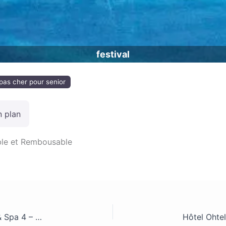
festival
pas cher pour senior
n plan
able et Rembousable
Club Framissima All Senses Nautica Blue Resort & Spa 4 – Rhodes (Iles Grecque) – All Inclusive