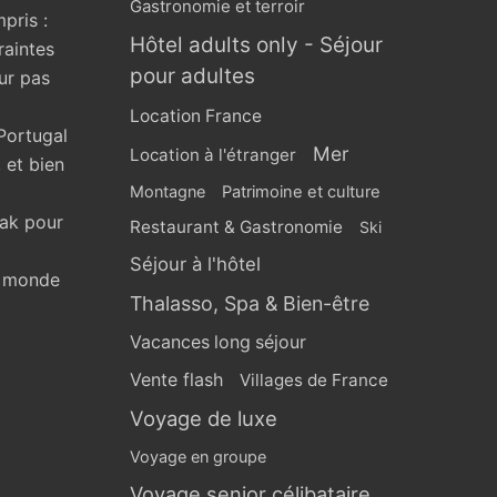
Gastronomie et terroir
pris :
Hôtel adults only - Séjour
raintes
pour adultes
ur pas
Location France
Portugal
Mer
Location à l'étranger
 et bien
Montagne
Patrimoine et culture
eak pour
Restaurant & Gastronomie
Ski
Séjour à l'hôtel
u monde
Thalasso, Spa & Bien-être
Vacances long séjour
Vente flash
Villages de France
Voyage de luxe
Voyage en groupe
Voyage senior célibataire