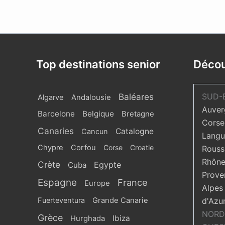
Top destinations senior
Décou
Baléares
SUD-
Algarve
Andalousie
Auver
Barcelone
Belgique
Bretagne
Corse
Canaries
Catalogne
Cancun
Langu
Chypre
Corfou
Corse
Croatie
Roussi
Rhône
Crète
Egypte
Cuba
Prove
Espagne
France
Europe
Alpes
Fuerteventura
Grande Canarie
d'Azu
NORD
Grèce
Ibiza
Hurghada