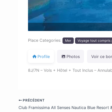
Place Categories:
Mer
Voyage tout compris 
Profile
Photos
Voir ce bo
8J/7N – Vols + Hôtel + Tout Inclus – Annul
PRÉCÉDENT