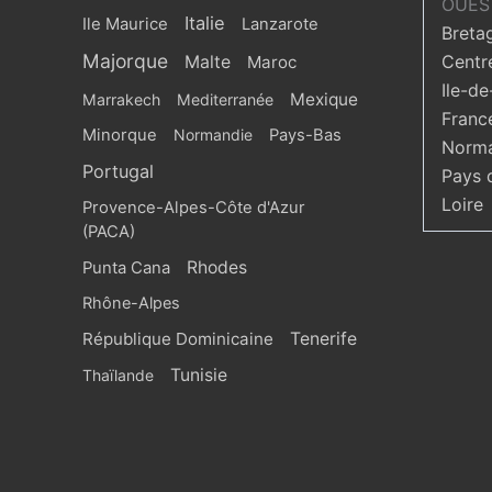
OUES
Italie
Ile Maurice
Lanzarote
Breta
Majorque
Centr
Malte
Maroc
Ile-de
Mexique
Marrakech
Mediterranée
Franc
Minorque
Normandie
Pays-Bas
Norma
Portugal
Pays 
Loire
Provence-Alpes-Côte d'Azur
(PACA)
Rhodes
Punta Cana
Rhône-Alpes
République Dominicaine
Tenerife
Tunisie
Thaïlande