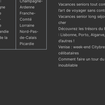
T
Champagne-
Vacances seniors tout com
gne
Ardenne
l’art de voyager sans cont
e
Franche-
Vacances senior long séjo
-
Comté
cher
e
Lorraine
Découvrez les trésors du 
ndie
Nord-Pas-
: Lisbonne, Porto, Algarve,
de la
de-Calais
d’autres !
Picardie
Venise : week-end Citybr
célibataires
Comment faire un tour d
inoubliable