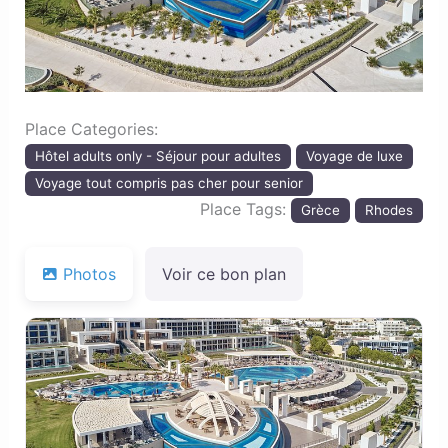
Place Categories:
Hôtel adults only - Séjour pour adultes
Voyage de luxe
Voyage tout compris pas cher pour senior
Place Tags:
Grèce
Rhodes
Photos
Voir ce bon plan