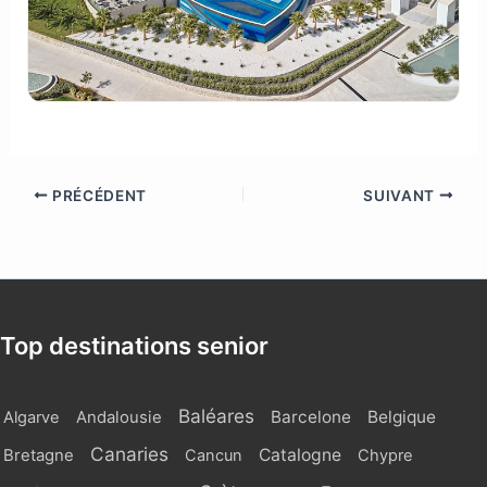
PRÉCÉDENT
SUIVANT
Top destinations senior
Baléares
Barcelone
Belgique
Algarve
Andalousie
Canaries
Catalogne
Bretagne
Cancun
Chypre