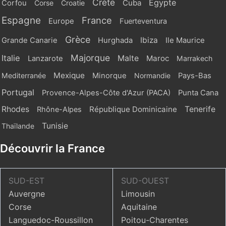
Crète
Egypte
Cuba
Corfou
Corse
Croatie
Espagne
France
Europe
Fuerteventura
Grèce
Ibiza
Grande Canarie
Hurghada
Ile Maurice
Majorque
Italie
Malte
Maroc
Lanzarote
Marrakech
Mexique
Mediterranée
Minorque
Normandie
Pays-Bas
Portugal
Provence-Alpes-Côte d'Azur (PACA)
Punta Cana
Rhodes
République Dominicaine
Tenerife
Rhône-Alpes
Tunisie
Thaïlande
Découvrir la France
SUD-EST
SUD-OUEST
Auvergne
Limousin
Corse
Aquitaine
Languedoc-Roussillon
Poitou-Charentes