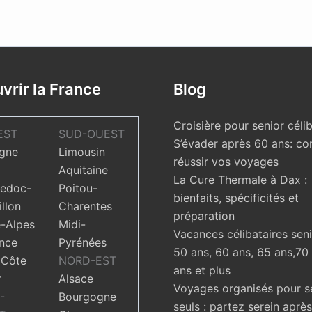
vrir la France
Blog
Croisière pour senior célib
EST
SUD-OUEST
S’évader après 60 ans: c
gne
Limousin
réussir vos voyages
Aquitaine
La Cure Thermale à Dax :
edoc-
Poitou-
bienfaits, spécificités et
llon
Charentes
préparation
-Alpes
Midi-
Vacances célibataires seni
nce
Pyrénées
50 ans, 60 ans, 65 ans,70
 Côte
NORD-EST
ans et plus
r
Alsace
Voyages organisés pour s
-
Bourgogne
seuls : partez serein aprè