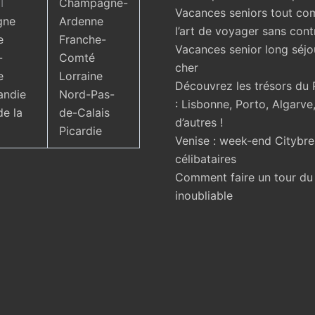
T
Champagne-
Vacances seniors tout com
gne
Ardenne
l’art de voyager sans cont
e
Franche-
Vacances senior long séjo
-
Comté
cher
e
Lorraine
Découvrez les trésors du 
ndie
Nord-Pas-
: Lisbonne, Porto, Algarve,
de la
de-Calais
d’autres !
Picardie
Venise : week-end Citybr
célibataires
Comment faire un tour d
inoubliable