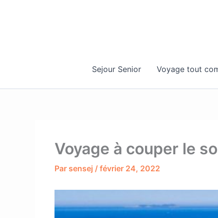
Aller
au
contenu
Sejour Senior
Voyage tout com
Voyage à couper le so
Par
sensej
/
février 24, 2022