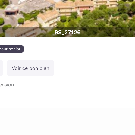
RS_27126
pour senior
Voir ce bon plan
ension