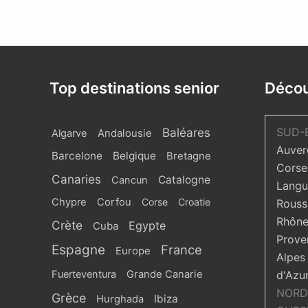
Top destinations senior
Décou
Baléares
SUD-
Algarve
Andalousie
Auver
Barcelone
Belgique
Bretagne
Corse
Canaries
Catalogne
Cancun
Langu
Chypre
Corfou
Corse
Croatie
Roussi
Rhône
Crète
Egypte
Cuba
Prove
Espagne
France
Europe
Alpes
Fuerteventura
Grande Canarie
d'Azu
NORD
Grèce
Ibiza
Hurghada