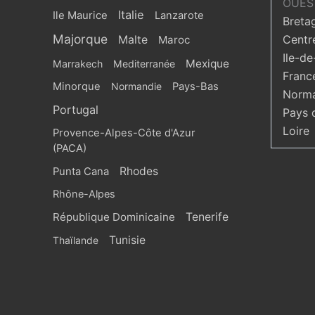
OUES
Italie
Ile Maurice
Lanzarote
Breta
Majorque
Centr
Malte
Maroc
Ile-de
Mexique
Marrakech
Mediterranée
Franc
Minorque
Normandie
Pays-Bas
Norma
Portugal
Pays 
Loire
Provence-Alpes-Côte d'Azur
(PACA)
Rhodes
Punta Cana
Rhône-Alpes
République Dominicaine
Tenerife
Tunisie
Thaïlande