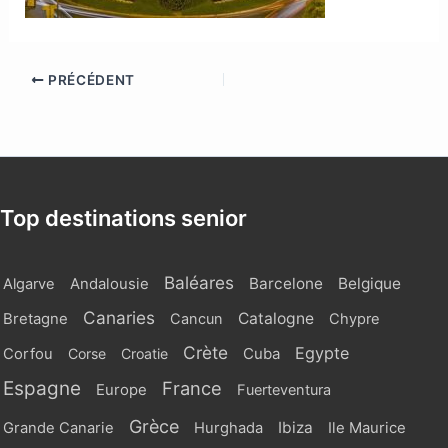
PRÉCÉDENT
Top destinations senior
Baléares
Barcelone
Belgique
Algarve
Andalousie
Canaries
Catalogne
Bretagne
Cancun
Chypre
Crète
Egypte
Cuba
Corfou
Corse
Croatie
Espagne
France
Europe
Fuerteventura
Grèce
Ibiza
Grande Canarie
Hurghada
Ile Maurice