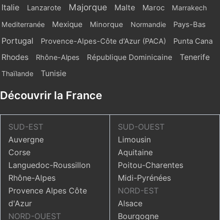
Majorque
Italie
Malte
Maroc
Lanzarote
Marrakech
Mexique
Mediterranée
Minorque
Normandie
Pays-Bas
Portugal
Provence-Alpes-Côte d'Azur (PACA)
Punta Cana
Rhodes
République Dominicaine
Tenerife
Rhône-Alpes
Tunisie
Thaïlande
Découvrir la France
SUD-EST
SUD-OUEST
Auvergne
Limousin
Corse
Aquitaine
Languedoc-Roussillon
Poitou-Charentes
Rhône-Alpes
Midi-Pyrénées
Provence Alpes Côte
NORD-EST
d'Azur
Alsace
NORD-OUEST
Bourgogne