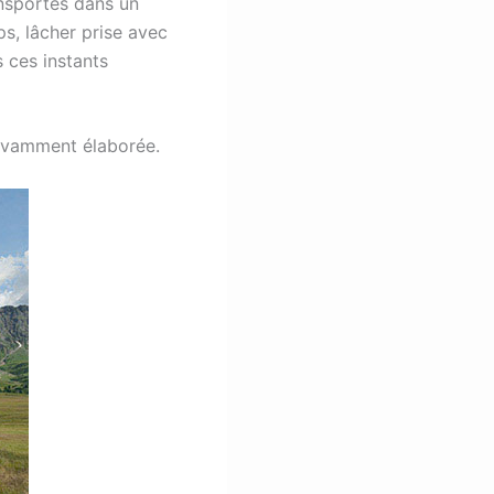
nsportés dans un
s, lâcher prise avec
s ces instants
savamment élaborée.