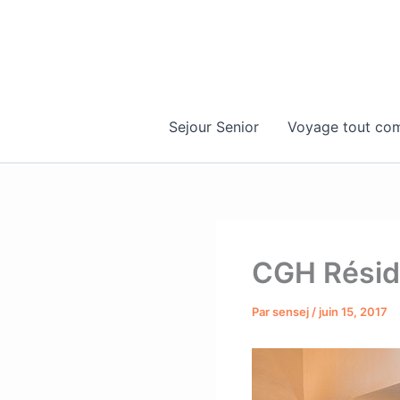
Aller
au
contenu
Sejour Senior
Voyage tout com
CGH Résid
Par
sensej
/
juin 15, 2017