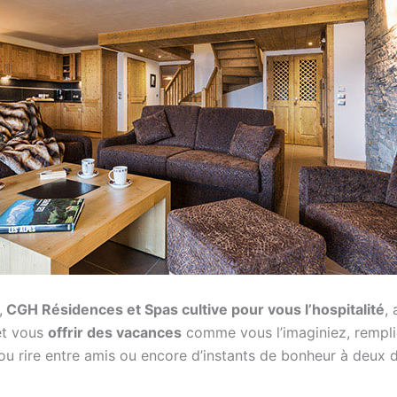
,
CGH Résidences et Spas cultive pour vous l’hospitalité
,
 et vous
offrir des vacances
comme vous l’imaginiez, rempli
 fou rire entre amis ou encore d’instants de bonheur à deux