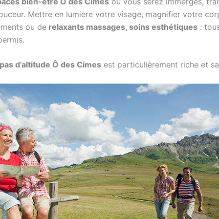
paces bien-être Ô des Cimes
où vous serez immergés, tra
uceur. Mettre en lumière votre visage, magnifier votre corp
ements ou de
relaxants massages, soins esthétiques
: tou
permis.
pas d’altitude Ô des Cimes
est particulièrement riche et 