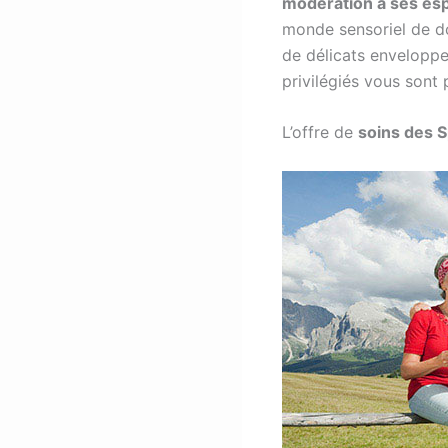
modération à ses es
monde sensoriel de do
de délicats envelopp
privilégiés vous sont 
L’offre de
soins des S