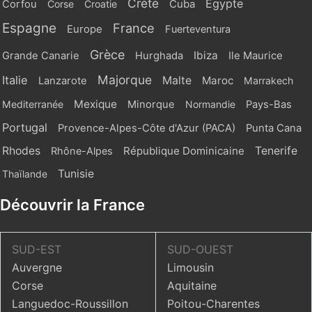
Crète
Egypte
Cuba
Corfou
Corse
Croatie
Espagne
France
Europe
Fuerteventura
Grèce
Ibiza
Grande Canarie
Hurghada
Ile Maurice
Majorque
Italie
Malte
Maroc
Lanzarote
Marrakech
Mexique
Mediterranée
Minorque
Normandie
Pays-Bas
Portugal
Provence-Alpes-Côte d'Azur (PACA)
Punta Cana
Rhodes
République Dominicaine
Tenerife
Rhône-Alpes
Tunisie
Thaïlande
Découvrir la France
SUD-EST
SUD-OUEST
Auvergne
Limousin
Corse
Aquitaine
Languedoc-Roussillon
Poitou-Charentes