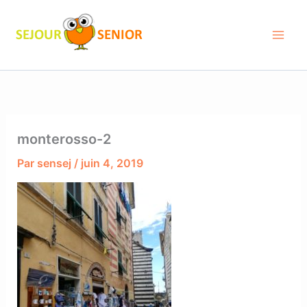
Aller
au
contenu
monterosso-2
Par
sensej
/
juin 4, 2019