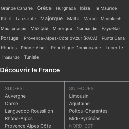
Grèce
Ibiza
Grande Canarie
Hurghada
Ile Maurice
Majorque
Italie
Malte
Maroc
Lanzarote
Marrakech
Mexique
Mediterranée
Minorque
Normandie
Pays-Bas
Portugal
Provence-Alpes-Côte d'Azur (PACA)
Punta Cana
Rhodes
République Dominicaine
Tenerife
Rhône-Alpes
Tunisie
Thaïlande
Découvrir la France
SUD-EST
SUD-OUEST
Auvergne
Limousin
Corse
Aquitaine
Languedoc-Roussillon
Poitou-Charentes
Rhône-Alpes
Midi-Pyrénées
Provence Alpes Côte
NORD-EST