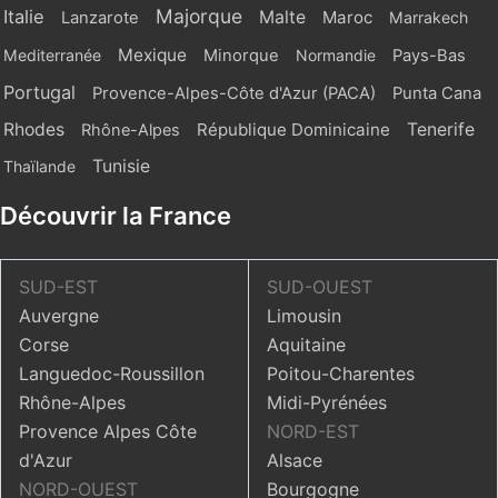
Majorque
Italie
Malte
Maroc
Lanzarote
Marrakech
Mexique
Mediterranée
Minorque
Normandie
Pays-Bas
Portugal
Provence-Alpes-Côte d'Azur (PACA)
Punta Cana
Rhodes
République Dominicaine
Tenerife
Rhône-Alpes
Tunisie
Thaïlande
Découvrir la France
SUD-EST
SUD-OUEST
Auvergne
Limousin
Corse
Aquitaine
Languedoc-Roussillon
Poitou-Charentes
Rhône-Alpes
Midi-Pyrénées
Provence Alpes Côte
NORD-EST
d'Azur
Alsace
NORD-OUEST
Bourgogne