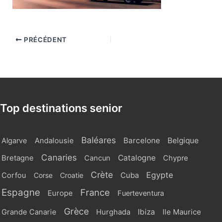
PRÉCÉDENT
Top destinations senior
Baléares
Barcelone
Belgique
Algarve
Andalousie
Canaries
Catalogne
Bretagne
Cancun
Chypre
Crète
Egypte
Cuba
Corfou
Corse
Croatie
Espagne
France
Europe
Fuerteventura
Grèce
Ibiza
Grande Canarie
Hurghada
Ile Maurice