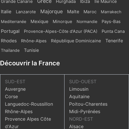
Grèce
Ibiza
Grande Canarie
Hurghada
Ile Maurice
Majorque
Italie
Malte
Maroc
Lanzarote
Marrakech
Mexique
Mediterranée
Minorque
Normandie
Pays-Bas
Portugal
Provence-Alpes-Côte d'Azur (PACA)
Punta Cana
Rhodes
République Dominicaine
Tenerife
Rhône-Alpes
Tunisie
Thaïlande
Découvrir la France
SUD-EST
SUD-OUEST
Auvergne
Limousin
Corse
Aquitaine
Languedoc-Roussillon
Poitou-Charentes
Rhône-Alpes
Midi-Pyrénées
Provence Alpes Côte
NORD-EST
d'Azur
Alsace