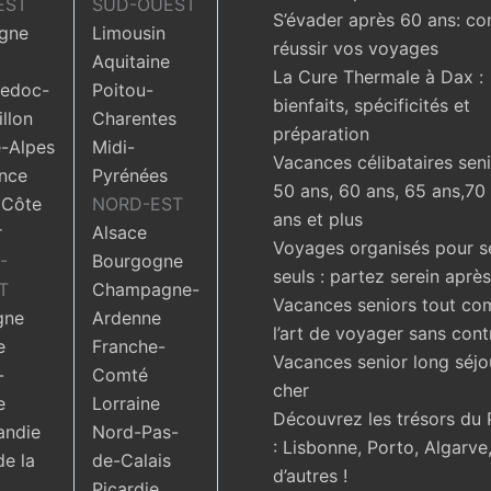
EST
SUD-OUEST
S’évader après 60 ans: c
gne
Limousin
réussir vos voyages
Aquitaine
La Cure Thermale à Dax :
edoc-
Poitou-
bienfaits, spécificités et
llon
Charentes
préparation
-Alpes
Midi-
Vacances célibataires seni
nce
Pyrénées
50 ans, 60 ans, 65 ans,70
 Côte
NORD-EST
ans et plus
r
Alsace
Voyages organisés pour s
-
Bourgogne
seuls : partez serein aprè
T
Champagne-
Vacances seniors tout com
gne
Ardenne
l’art de voyager sans cont
e
Franche-
Vacances senior long séjo
-
Comté
cher
e
Lorraine
Découvrez les trésors du 
ndie
Nord-Pas-
: Lisbonne, Porto, Algarve,
de la
de-Calais
d’autres !
Picardie