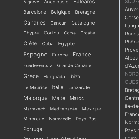
Baléares
SUD-
Algarve
Andalousie
Auver
Barcelone
Belgique
Bretagne
Corse
Canaries
Catalogne
Cancun
Langu
Chypre
Corfou
Corse
Croatie
Roussi
Rhône
Crète
Egypte
Cuba
Prove
Espagne
France
Europe
Alpes
Fuerteventura
Grande Canarie
d'Azu
NORD
Grèce
Ibiza
Hurghada
OUES
Italie
Ile Maurice
Lanzarote
Breta
Majorque
Centr
Malte
Maroc
Ile-de
Mexique
Marrakech
Mediterranée
Franc
Minorque
Normandie
Pays-Bas
Norma
Portugal
Pays 
Loire