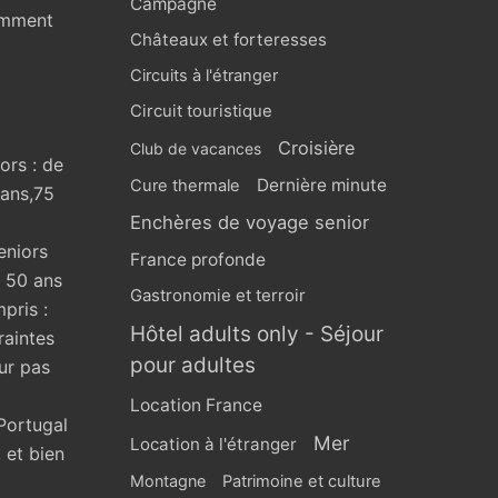
Campagne
omment
Châteaux et forteresses
Circuits à l'étranger
Circuit touristique
Croisière
Club de vacances
ors : de
Dernière minute
Cure thermale
 ans,75
Enchères de voyage senior
eniors
France profonde
s 50 ans
Gastronomie et terroir
pris :
Hôtel adults only - Séjour
raintes
pour adultes
ur pas
Location France
Portugal
Mer
Location à l'étranger
 et bien
Montagne
Patrimoine et culture