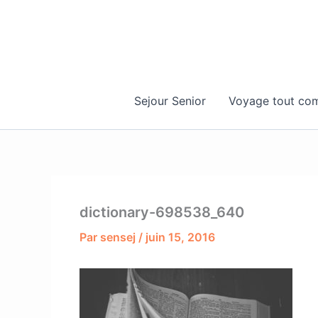
Aller
au
contenu
Sejour Senior
Voyage tout com
dictionary-698538_640
Par
sensej
/
juin 15, 2016