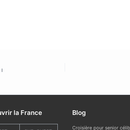
 I
vrir la France
Blog
Croisière pour senior célib