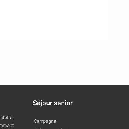
Séjour senior
ataire
Campagne
omment