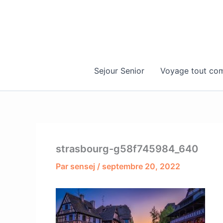
Aller
au
contenu
Sejour Senior
Voyage tout com
strasbourg-g58f745984_640
Par
sensej
/
septembre 20, 2022