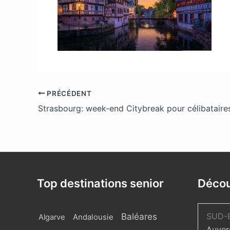
PRÉCÉDENT
Strasbourg: week-end Citybreak pour célibataire
Top destinations senior
Décou
Baléares
SUD-
Algarve
Andalousie
Auver