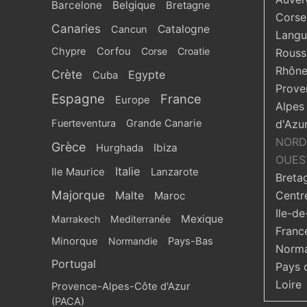
Barcelone
Belgique
Bretagne
Corse
Canaries
Catalogne
Cancun
Langu
Chypre
Corfou
Corse
Croatie
Roussi
Rhône
Crète
Egypte
Cuba
Prove
Espagne
France
Europe
Alpes
Fuerteventura
Grande Canarie
d'Azu
NORD
Grèce
Ibiza
Hurghada
OUES
Italie
Ile Maurice
Lanzarote
Breta
Majorque
Centr
Malte
Maroc
Ile-de
Mexique
Marrakech
Mediterranée
Franc
Minorque
Normandie
Pays-Bas
Norma
Portugal
Pays 
Loire
Provence-Alpes-Côte d'Azur
(PACA)