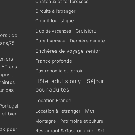
Châteaux et forteresses
Circuits à l'étranger
Circuit touristique
Croisière
Club de vacances
ors : de
Dernière minute
Cure thermale
 ans,75
Enchères de voyage senior
eniors
France profonde
s 50 ans
Gastronomie et terroir
pris :
Hôtel adults only - Séjour
raintes
pour adultes
ur pas
Location France
Portugal
Mer
Location à l'étranger
 et bien
Montagne
Patrimoine et culture
eak pour
Restaurant & Gastronomie
Ski