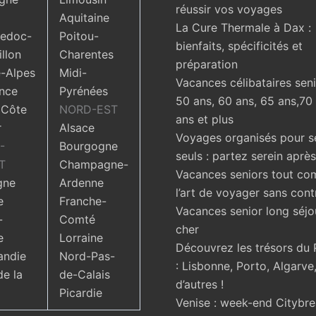
réussir vos voyages
Aquitaine
La Cure Thermale à Dax :
edoc-
Poitou-
bienfaits, spécificités et
llon
Charentes
préparation
-Alpes
Midi-
Vacances célibataires seni
nce
Pyrénées
50 ans, 60 ans, 65 ans,70
 Côte
NORD-EST
ans et plus
r
Alsace
Voyages organisés pour s
-
Bourgogne
seuls : partez serein aprè
T
Champagne-
Vacances seniors tout com
gne
Ardenne
l’art de voyager sans cont
e
Franche-
Vacances senior long séjo
-
Comté
cher
e
Lorraine
Découvrez les trésors du 
ndie
Nord-Pas-
: Lisbonne, Porto, Algarve,
de la
de-Calais
d’autres !
Picardie
Venise : week-end Citybr