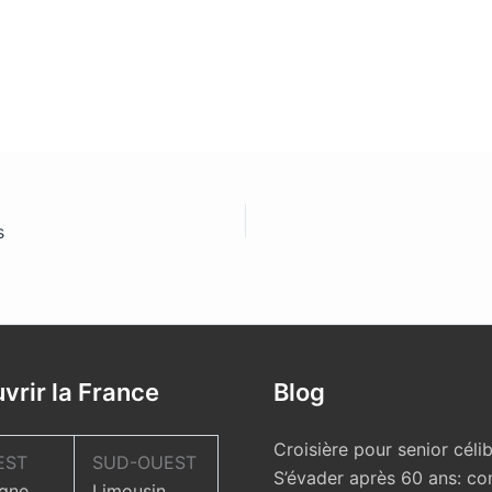
s
vrir la France
Blog
Croisière pour senior célib
EST
SUD-OUEST
S’évader après 60 ans: c
gne
Limousin