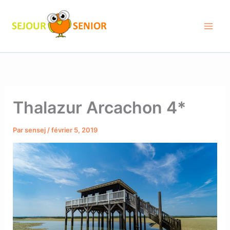
Aller
au
contenu
Thalazur Arcachon 4*
Par
sensej
/
février 5, 2019