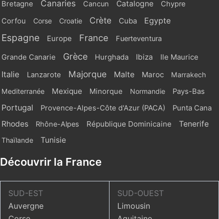
Canaries
Catalogne
Bretagne
Cancun
Chypre
Crète
Egypte
Cuba
Corfou
Corse
Croatie
Espagne
France
Europe
Fuerteventura
Grèce
Ibiza
Grande Canarie
Hurghada
Ile Maurice
Majorque
Italie
Malte
Maroc
Lanzarote
Marrakech
Mexique
Mediterranée
Minorque
Normandie
Pays-Bas
Portugal
Provence-Alpes-Côte d'Azur (PACA)
Punta Cana
Rhodes
République Dominicaine
Tenerife
Rhône-Alpes
Tunisie
Thaïlande
Découvrir la France
SUD-EST
SUD-OUEST
Auvergne
Limousin
Corse
Aquitaine